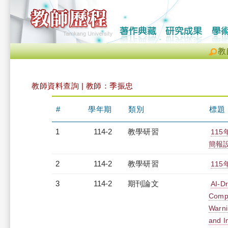
教
教師資料查詢 | 教師：季振忠
#
學年期
類別
標題
1
114-2
教學研習
115
簡報設計
2
114-2
教學研習
115
3
114-2
期刊論文
AI-Dr
Compa
Warni
and I