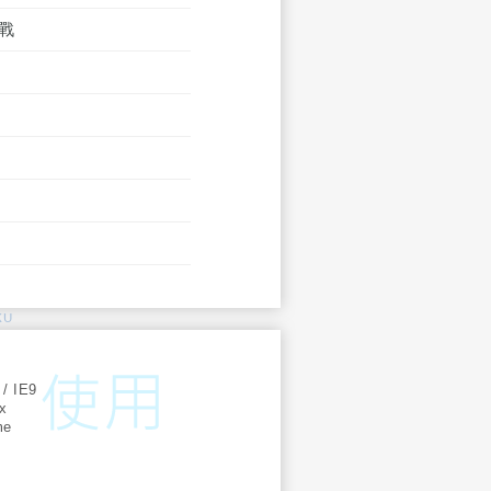
戰
KU
:
 / IE9
ox
me