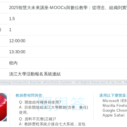
2025智慧大未來講座-MOOCs與數位教學：從理念、組織到實
1.5
動
1
12:00:00
13:30:00
校內
淡江大學活動報名系統連結
amkang University Teacher ePortfolio System - All Rights Reserved © by OIS, T
教師歷程問與答:
適用以下瀏覽器
Microsoft IE8
Q: 開放給何種身份使用?
Mozilla Firef
A: 目前開放給淡江大學教師(含專、兼任)
Google Chro
使用。
Apple Safari
Q: 資料不完整(正確)?
A: 教師歷程系統介接自七大系統，並包