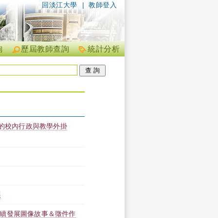
回淡江大學
|
教師登入
詢
歷屆教師查詢
統計分析
屬的校內行政與教學外掛
展
s…」永續發展圖像故事＆徵件作