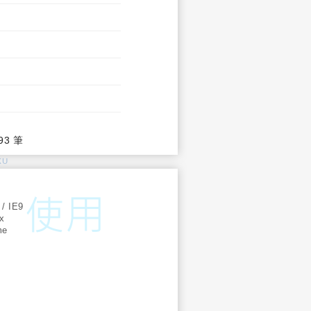
93 筆
KU
:
 / IE9
ox
me