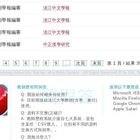
刊學報編審
淡江中文學報
刊學報編審
淡江中文學報
刊學報編審
淡江中文學報
刊學報編審
中正漢學研究
4
5
6
7
8
9
...
次頁
末頁
第 1 頁 / 結果 3
amkang University Teacher ePortfolio System - All Rights Reserved © by OIS, T
教師歷程問與答:
適用以下瀏覽器
Microsoft IE8
Q: 開放給何種身份使用?
Mozilla Firef
A: 目前開放給淡江大學教師(含專、兼任)
Google Chro
使用。
Apple Safari
Q: 資料不完整(正確)?
A: 教師歷程系統介接自七大系統，並包
含某些「CSV匯入」；分別有不同的資料
交換方式與頻率。。
Q: 我無法登入?