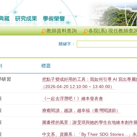
教師資料查詢
各院(系) 現任教師查
關鍵字：
別
標題
學研習
把點子變成好用的工具：我如何引導 AI 寫出專
（2026-04-20 12:10:00 ~ 13:40:00）
演
《一起去浮潛吧！》繪本發表會
演
療癒閱讀，越讀，越幸福（臺灣閱讀節）
演
圖畫裡的風景：謝旻琪與她的學生在地繪本創作
演
中文系、資圖系：「By Their SDG Storie