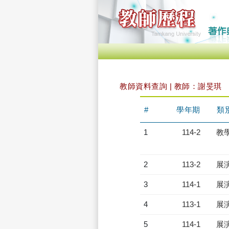
教師資料查詢 | 教師：謝旻琪
#
學年期
類
1
114-2
教
2
113-2
展
3
114-1
展
4
113-1
展
5
114-1
展