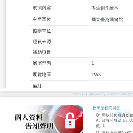
展演內容
學生創作繪本
主辦單位
國立臺灣圖書館
協辦單位
經費來源
補助項目
展演型態
1
展覽地區
TWN
備註
Tamkang University Teacher ePortfo
教師歷程問與答:
Q: 開放給何種身份
A: 目前開放給淡江
使用。
Q: 資料不完整(正確)