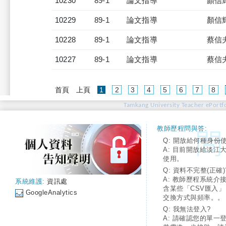
10230
89-1
論文指導
顏信
10229
89-1
論文指導
顏信
10228
89-1
論文指導
蔡信
10227
89-1
論文指導
蔡信
(current)
首頁
上頁
1
2
3
4
5
6
7
8
Tamkang University Teacher ePortfo
教師歷程問與答:
Q: 開放給何種身份
A: 目前開放給淡江
使用。
Q: 資料不完整(正確)
A: 教師歷程系統介
系統維護:
資訊處
含某些「CSV匯入
GoogleAnalytics
交換方式與頻率。。
Q: 我無法登入?
A: 請確認您的單一