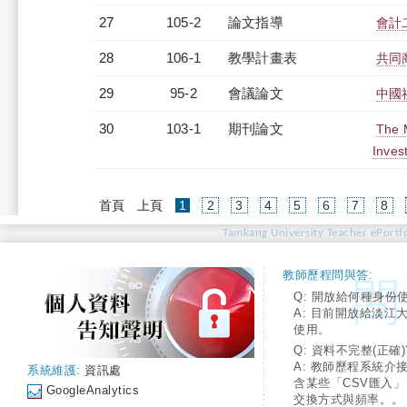
27
105-2
論文指導
會計
28
106-1
教學計畫表
共同商
29
95-2
會議論文
中國
30
103-1
期刊論文
The M
Inves
(current)
首頁
上頁
1
2
3
4
5
6
7
8
Tamkang University Teacher ePortfo
教師歷程問與答:
Q: 開放給何種身份
A: 目前開放給淡江
使用。
Q: 資料不完整(正確)
A: 教師歷程系統介
系統維護:
資訊處
含某些「CSV匯入
GoogleAnalytics
交換方式與頻率。。