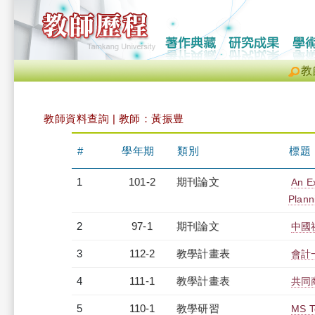
教
教師資料查詢 | 教師：黃振豊
#
學年期
類別
標題
1
101-2
期刊論文
An E
Plann
2
97-1
期刊論文
中國
3
112-2
教學計畫表
會計一
4
111-1
教學計畫表
共同商
5
110-1
教學研習
MS 