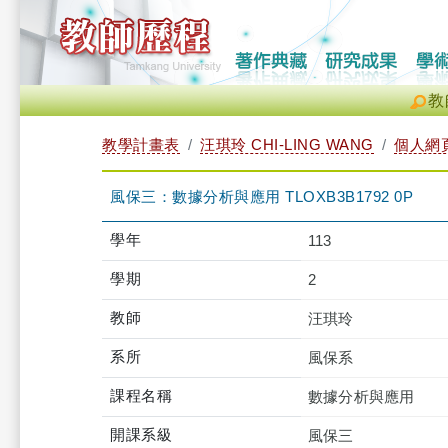
教
教學計畫表
汪琪玲 CHI-LING WANG
個人網
風保三：數據分析與應用 TLOXB3B1792 0P
學年
113
學期
2
教師
汪琪玲
系所
風保系
課程名稱
數據分析與應用
開課系級
風保三