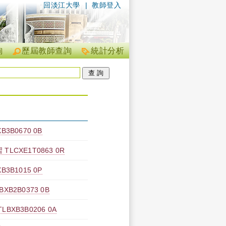
回淡江大學
|
教師登入
詢
歷屆教師查詢
統計分析
3B0670 0B
CXE1T0863 0R
3B1015 0P
B2B0373 0B
XB3B0206 0A