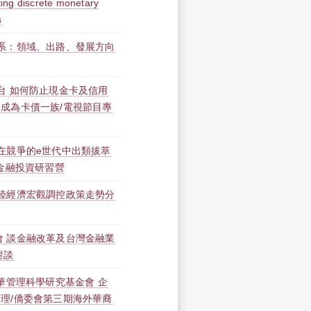
 discrete monetary
s
金系：領域、出路、發展方向
台 如何防止現金卡及信用
成為卡債一族/電視節目專
在競爭的e世代中出類拔萃
屆金融投資研習營
大陸經濟宏觀調控政策走勢分
會 談金融改革及台灣金融業
對談
中華管理科學研究基金會 企
理/僑委會第三期海外華裔