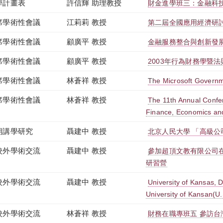
學計畫表
許信輝 助理教授
財金進學班三：金融科技 TL
席學術性會議
江莉莉 教授
第二屆全國應用經濟研
席學術性會議
顧廣平 教授
金融服務整合與創新發
席學術性會議
顧廣平 教授
2003年行為財務學暨
席學術性會議
林蒼祥 教授
The Microsoft Govern
席學術性會議
林蒼祥 教授
The 11th Annual Confer
Finance, Economics an
期講學研究
聶建中 教授
北京人民大學 「高級公
校外學術交流
聶建中 教授
參加超頂文教有限公司
研習營
校外學術交流
聶建中 教授
University of Kansas,
University of Kansan(U.
校外學術交流
林蒼祥 教授
財務在職專班五 參訪台灣期貨