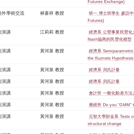
Futures Exchange)
校外學術交流
林蒼祥 教授
研一,博士班學生 參訪中信期貨
Futures)
術演講
江莉莉 教授
經濟系 公營事業民營化
Nash協商的民營化模型
術演講
黃河泉 教授
經濟系 Semiparametric B
the Kuznets Hypothesis
術演講
黃河泉 教授
經濟系 貝氏計量
術演講
黃河泉 教授
經濟系 貝氏計量
術演講
黃河泉 教授
會計所 一般化動差方法
術演講
黃河泉 教授
應經所 Do you “GMM” t
術演講
黃河泉 教授
元智大學財金系 Tests of 
structural change