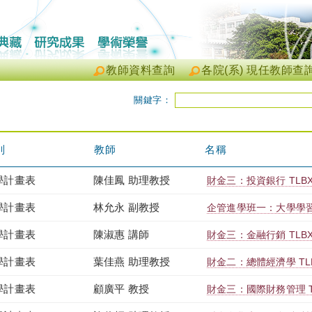
教師資料查詢
各院(系) 現任教師查
關鍵字：
別
教師
名稱
學計畫表
陳佳鳳 助理教授
財金三：投資銀行 TLBXB
學計畫表
林允永 副教授
企管進學班一：大學學習 TL
學計畫表
陳淑惠 講師
財金三：金融行銷 TLBXB
學計畫表
葉佳燕 助理教授
財金二：總體經濟學 TLBX
學計畫表
顧廣平 教授
財金三：國際財務管理 TLB