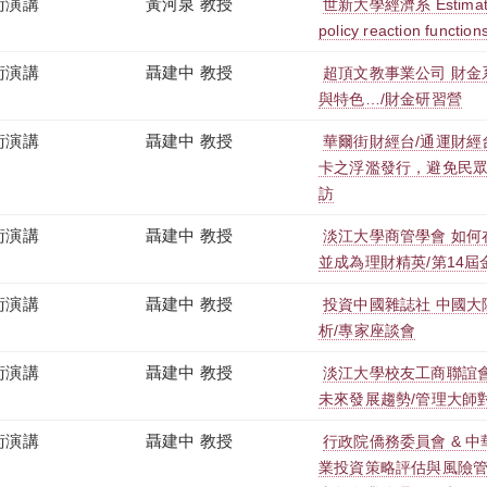
術演講
黃河泉 教授
世新大學經濟系 Estimating
policy reaction function
術演講
聶建中 教授
超頂文教事業公司 財
與特色…/財金研習營
術演講
聶建中 教授
華爾街財經台/通運財經
卡之浮濫發行，避免民眾
訪
術演講
聶建中 教授
淡江大學商管學會 如何
並成為理財精英/第14
術演講
聶建中 教授
投資中國雜誌社 中國
析/專家座談會
術演講
聶建中 教授
淡江大學校友工商聯誼
未來發展趨勢/管理大師
術演講
聶建中 教授
行政院僑務委員會 & 
業投資策略評估與風險管