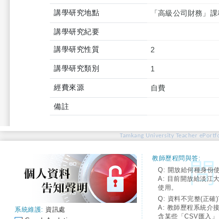
講學研究地點
「高級公司財務」課
講學研究紀要
講學研究性質
2
講學研究類別
1
經費來源
自費
備註
Tamkang University Teacher ePortfo
教師歷程問與答:
Q: 開放給何種身份
A: 目前開放給淡江
使用。
Q: 資料不完整(正確)
A: 教師歷程系統介
系統維護:
資訊處
含某些「CSV匯入