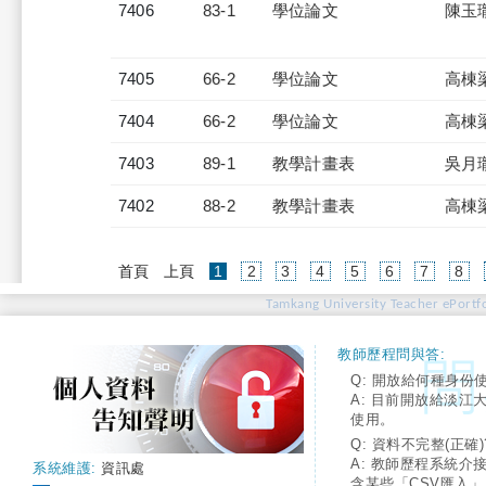
7406
83-1
學位論文
陳玉
7405
66-2
學位論文
高棟
7404
66-2
學位論文
高棟
7403
89-1
教學計畫表
吳月
7402
88-2
教學計畫表
高棟
(current)
首頁
上頁
1
2
3
4
5
6
7
8
Tamkang University Teacher ePortfo
教師歷程問與答:
Q: 開放給何種身份
A: 目前開放給淡江
使用。
Q: 資料不完整(正確)
A: 教師歷程系統介
系統維護:
資訊處
含某些「CSV匯入