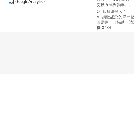
GoogleAnalytics
交換方式與頻率。。
Q: 我無法登入?
A: 請確認您的單一
若需進一步協助，請
機:3484