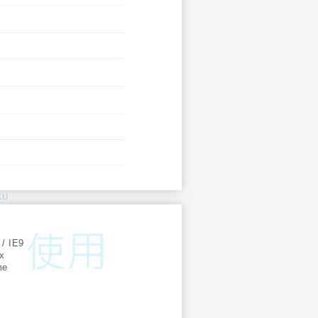
KU
:
 / IE9
ox
me