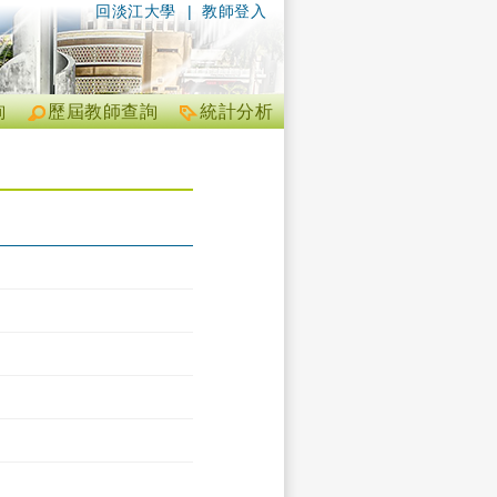
回淡江大學
|
教師登入
詢
歷屆教師查詢
統計分析