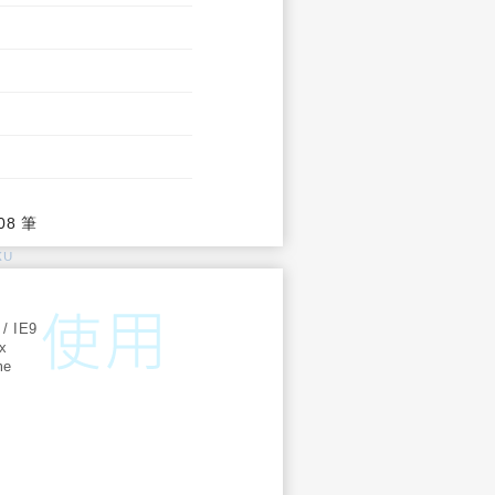
08 筆
KU
:
 / IE9
ox
me