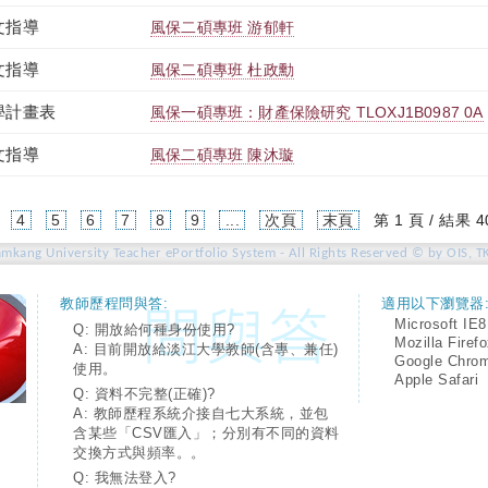
文指導
風保二碩專班 游郁軒
文指導
風保二碩專班 杜政勳
學計畫表
風保一碩專班：財產保險研究 TLOXJ1B0987 0A
文指導
風保二碩專班 陳沐璇
4
5
6
7
8
9
...
次頁
末頁
第 1 頁 / 結果 4
amkang University Teacher ePortfolio System - All Rights Reserved © by OIS, T
教師歷程問與答:
適用以下瀏覽器
Microsoft IE8
Q: 開放給何種身份使用?
Mozilla Firef
A: 目前開放給淡江大學教師(含專、兼任)
Google Chro
使用。
Apple Safari
Q: 資料不完整(正確)?
A: 教師歷程系統介接自七大系統，並包
含某些「CSV匯入」；分別有不同的資料
交換方式與頻率。。
Q: 我無法登入?