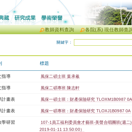
教師資料查詢
各院(系) 現任教師查
關鍵字：
別
標題
文指導
風保二碩士班 葉承羲
文指導
風保二碩專班 陳志軒
學計畫表
風保一碩士班：財產保險研究 TLOXM1B0987 0
學計畫表
風保一碩專班：財產保險研究 TLOXJ1B0987 0A
教學研習
107-1員工福利委員會才藝班-美聲合唱團班(週二)（2018
2019-01-11 13:50:00）