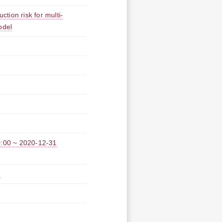
ction risk for multi-
odel
 ~ 2020-12-31
A