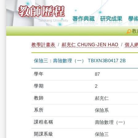
教
教學計畫表
郝充仁 CHUNG-JEN HAO
個人
保險三：壽險數理（一） TBIXN3B0417 2B
學年
87
學期
2
教師
郝充仁
系所
保險系
課程名稱
壽險數理（一）
開課系級
保險三