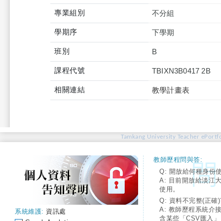
專業組別
不分組
學期序
下學期
班別
B
課程代號
TBIXN3B0417 2B
相關連結
教學計畫表
Tamkang University Teacher ePortfo
教師歷程問與答:
Q: 開放給何種身份
A: 目前開放給淡江
使用。
Q: 資料不完整(正確)
A: 教師歷程系統介
系統維護:
資訊處
含某些「CSV匯入