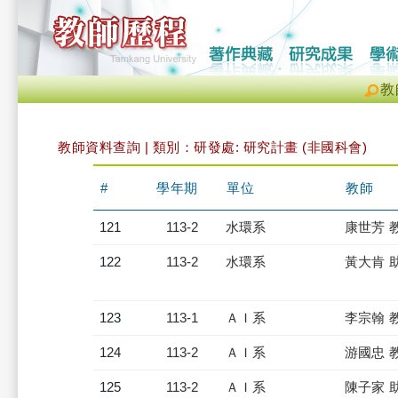
教
教師資料查詢 | 類別：研發處: 研究計畫 (非國科會)
#
學年期
單位
教師
121
113-2
水環系
康世芳 
122
113-2
水環系
黃大肯 
123
113-1
ＡＩ系
李宗翰 
124
113-2
ＡＩ系
游國忠 
125
113-2
ＡＩ系
陳子家 