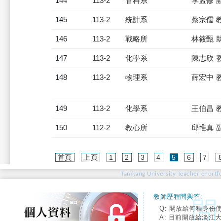
144
113-2
管科系
李孟修 
145
113-2
統計系
蔡宗儒 
146
113-2
戰略所
林筱甄 
147
113-2
化學系
陳志欣 
148
113-2
物理系
薛宏中 
149
113-2
化學系
王伯昌 
150
112-2
教心所
邱惟真 
(current)
首頁
上頁
1
2
3
4
5
6
7
Tamkang University Teacher ePortfo
教師歷程問與答:
Q: 開放給何種身份
A: 目前開放給淡江