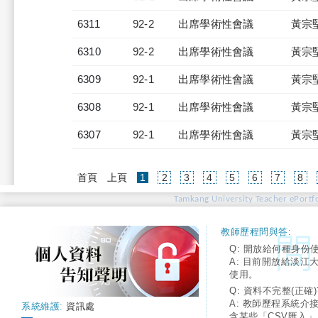
6311
92-2
出席學術性會議
黃宗
6310
92-2
出席學術性會議
黃宗
6309
92-1
出席學術性會議
黃宗
6308
92-1
出席學術性會議
黃宗
6307
92-1
出席學術性會議
黃宗
(current)
首頁
上頁
1
2
3
4
5
6
7
8
Tamkang University Teacher ePortfo
教師歷程問與答:
Q: 開放給何種身份
A: 目前開放給淡江
使用。
Q: 資料不完整(正確)
A: 教師歷程系統介
系統維護:
資訊處
含某些「CSV匯入