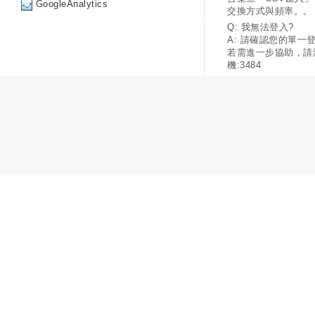
GoogleAnalytics
交換方式與頻率。。
Q: 我無法登入?
A: 請確認您的單一
若需進一步協助，請
機:3484