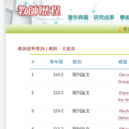
教
教師資料查詢 | 教師：王銀添
#
學年期
類別
標題
1
114-2
期刊論文
Deco
Grasp
2
113-2
期刊論文
Expe
the A
3
113-2
期刊論文
ResN
Defect
4
113-2
期刊論文