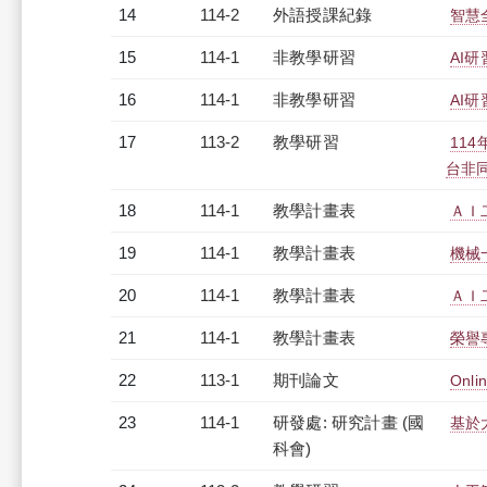
14
114-2
外語授課紀錄
智慧全
15
114-1
非教學研習
AI研
16
114-1
非教學研習
AI研
17
113-2
教學研習
11
台非同步
18
114-1
教學計畫表
ＡＩ二
19
114-1
教學計畫表
機械
20
114-1
教學計畫表
ＡＩ二
21
114-1
教學計畫表
榮譽專
22
113-1
期刊論文
Onlin
23
114-1
研發處: 研究計畫 (國
基於
科會)