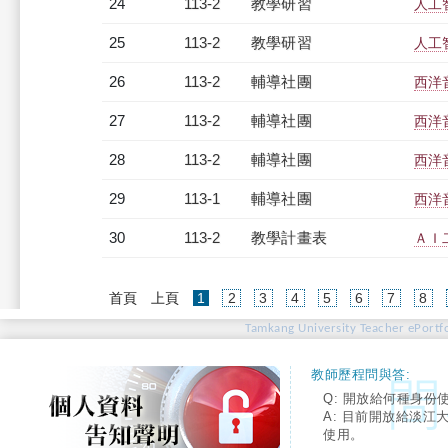
24
113-2
教學研習
人工智
25
113-2
教學研習
人工智
26
113-2
輔導社團
西洋
27
113-2
輔導社團
西洋
28
113-2
輔導社團
西洋
29
113-1
輔導社團
西洋
30
113-2
教學計畫表
ＡＩ二
(current)
首頁
上頁
1
2
3
4
5
6
7
8
Tamkang University Teacher ePortfo
教師歷程問與答:
Q: 開放給何種身份
A: 目前開放給淡江
使用。