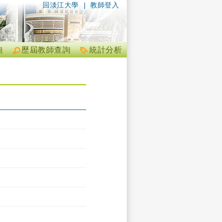
回淡江大學
|
教師登入
詢
歷屆教師查詢
統計分析