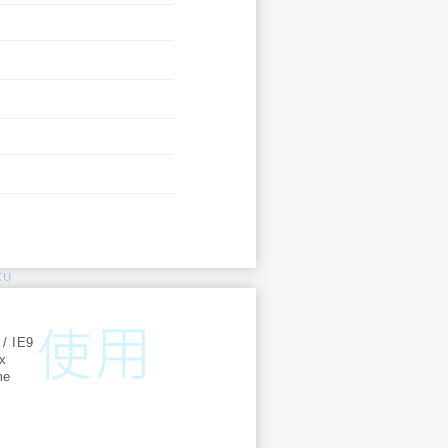
KU
:
 / IE9
ox
me