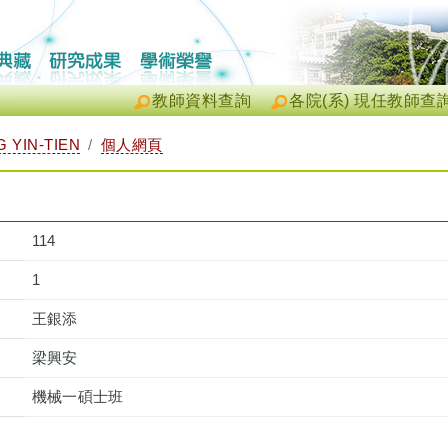
教師資料查詢
各院(系) 現任教師查
YIN-TIEN
個人網頁
114
1
王銀添
梁興安
機械一碩士班