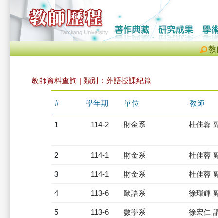
教
教師資料查詢 | 類別：外語授課紀錄
#
學年期
單位
教師
1
114-2
財金系
杜佳蓉 
2
114-1
財金系
杜佳蓉 
3
114-1
財金系
杜佳蓉 
4
113-6
歐語系
徐琿輝 
5
113-6
數學系
徐宏仁 