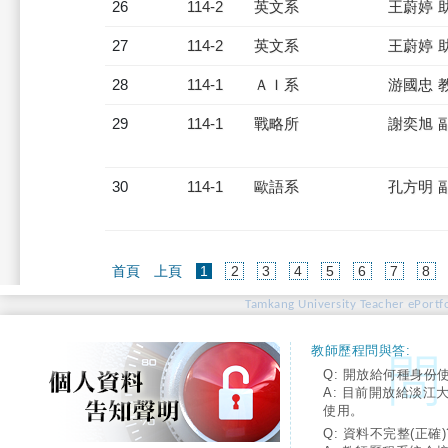
26
114-2
英文系
王蔚婷 
27
114-2
英文系
王蔚婷 
28
114-1
ＡＩ系
游國忠 
29
114-1
戰略所
謝奕旭 
30
114-1
歐語系
孔方明 
(current)
首頁
上頁
1
2
3
4
5
6
7
8
Tamkang University Teacher ePortfo
教師歷程問與答:
Q: 開放給何種身份
A: 目前開放給淡江
使用。
Q: 資料不完整(正確)