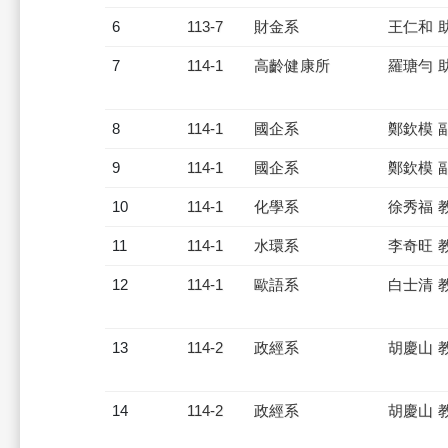
6
113-7
財金系
王仁和 
7
114-1
高齡健康所
羅瑭勻 
8
114-1
國企系
鄭欽模 
9
114-1
國企系
鄭欽模 
10
114-1
化學系
徐秀福 
11
114-1
水環系
李奇旺 
12
114-1
歐語系
白士清 
13
114-2
政經系
胡慶山 
14
114-2
政經系
胡慶山 