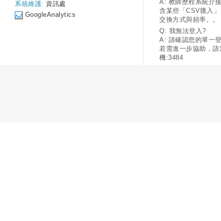
A: 教師歷程系統介
系統維護:
資訊處
含某些「CSV匯入
GoogleAnalytics
交換方式與頻率。。
Q: 我無法登入?
A: 請確認您的單一
若需進一步協助，請
機:3484