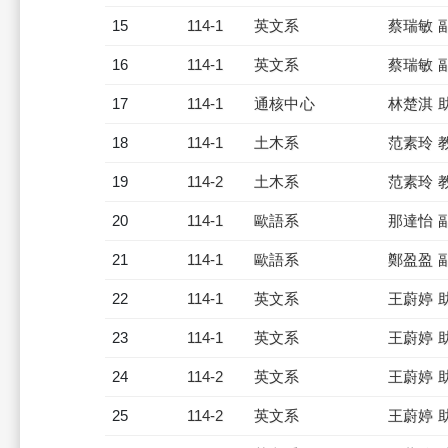
15
114-1
英文系
蔡瑞敏 
16
114-1
英文系
蔡瑞敏 
17
114-1
通核中心
林楚淇 
18
114-1
土木系
范素玲 
19
114-2
土木系
范素玲 
20
114-1
歐語系
那達怡 
21
114-1
歐語系
鄭盈盈 
22
114-1
英文系
王蔚婷 
23
114-1
英文系
王蔚婷 
24
114-2
英文系
王蔚婷 
25
114-2
英文系
王蔚婷 