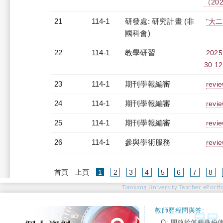
（2025
21
114-1
研發處: 研究計畫 (非
"大
國科會)
22
114-1
教學研習
20
30 12
23
114-1
期刊學報編審
revi
24
114-1
期刊學報編審
revi
25
114-1
期刊學報編審
revi
26
114-1
參與學術服務
revi
(current)
首頁
上頁
1
2
3
4
5
6
7
8
Tamkang University Teacher ePortfo
教師歷程問與答:
Q: 開放給何種身份