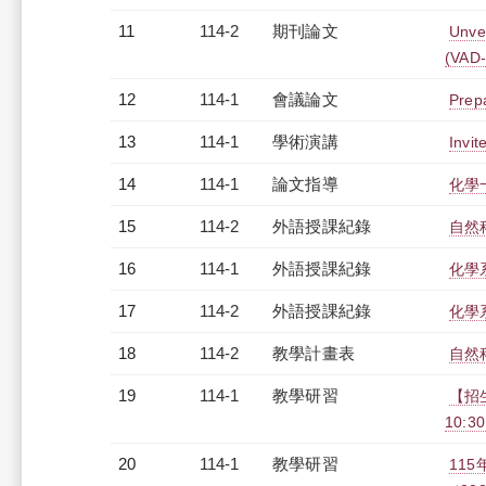
11
114-2
期刊論文
Unvei
(VAD-
12
114-1
會議論文
Prep
13
114-1
學術演講
Invit
14
114-1
論文指導
化學
15
114-2
外語授課紀錄
自然
16
114-1
外語授課紀錄
化學系
17
114-2
外語授課紀錄
化學系
18
114-2
教學計畫表
自然
19
114-1
教學研習
【招
10:30
20
114-1
教學研習
11