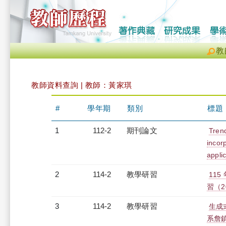
教
教師資料查詢 | 教師：黃家琪
#
學年期
類別
標題
1
112-2
期刊論文
Trend
incor
appli
2
114-2
教學研習
11
習（20
3
114-2
教學研習
生成
系詹鎮邦