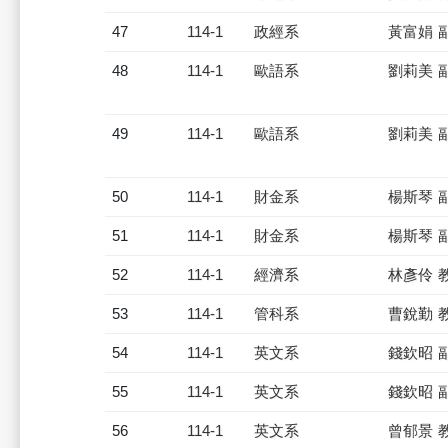
47
114-1
政經系
黃富娟 
48
114-1
歐語系
劉莉美 
49
114-1
歐語系
劉莉美 
50
114-1
財金系
楊斯琴 
51
114-1
財金系
楊斯琴 
52
114-1
經濟系
林彥伶 
53
114-1
管科系
曹銳勤 
54
114-1
英文系
錢欽昭 
55
114-1
英文系
錢欽昭 
56
114-1
英文系
曾郁景 