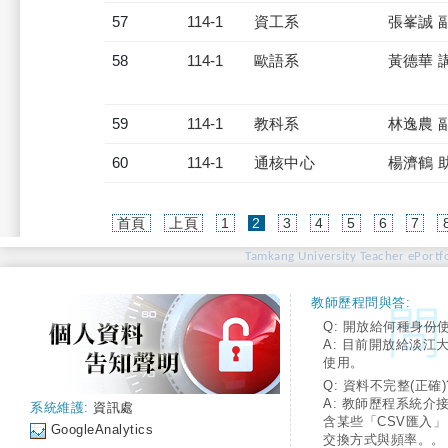
57
114-1
資工系
張峯誠 
58
114-1
歐語系
黃德華 
59
114-1
教科系
林逸農 
60
114-1
通核中心
楊濟鶴 
(current)
首頁
上頁
1
2
3
4
5
6
7
Tamkang University Teacher ePortfo
教師歷程問與答:
Q: 開放給何種身份
A: 目前開放給淡江
使用。
Q: 資料不完整(正確)
A: 教師歷程系統介
系統維護:
資訊處
含某些「CSV匯入
GoogleAnalytics
交換方式與頻率。。