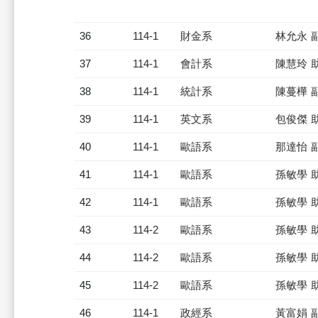
36
114-1
財金系
林允永 
37
114-1
會計系
陳慧玲 
38
114-1
統計系
陳蔓樺 
39
114-1
英文系
包俊傑 
40
114-1
歐語系
那達怡 
41
114-1
歐語系
孫敏學 
42
114-1
歐語系
孫敏學 
43
114-2
歐語系
孫敏學 
44
114-2
歐語系
孫敏學 
45
114-2
歐語系
孫敏學 
46
114-1
政經系
黃富娟 