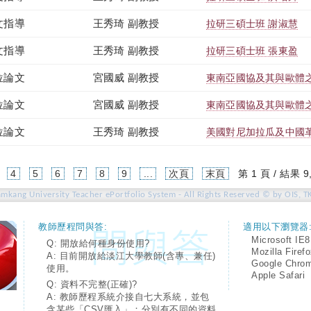
文指導
王秀琦 副教授
拉研三碩士班 謝淑慧
文指導
王秀琦 副教授
拉研三碩士班 張東盈
位論文
宮國威 副教授
東南亞國協及其與歐體
位論文
宮國威 副教授
東南亞國協及其與歐體
位論文
王秀琦 副教授
美國對尼加拉瓜及中國
4
5
6
7
8
9
...
次頁
末頁
第 1 頁 / 結果 9
amkang University Teacher ePortfolio System - All Rights Reserved © by OIS, T
教師歷程問與答:
適用以下瀏覽器
Microsoft IE8
Q: 開放給何種身份使用?
Mozilla Firef
A: 目前開放給淡江大學教師(含專、兼任)
Google Chro
使用。
Apple Safari
Q: 資料不完整(正確)?
A: 教師歷程系統介接自七大系統，並包
含某些「CSV匯入」；分別有不同的資料