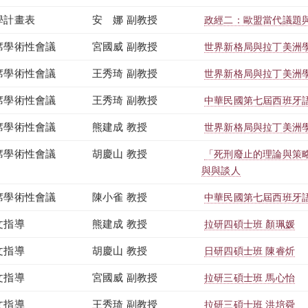
學計畫表
安 娜 副教授
政經二：歐盟當代議題與爭議
席學術性會議
宮國威 副教授
世界新格局與拉丁美洲
席學術性會議
王秀琦 副教授
世界新格局與拉丁美洲
席學術性會議
王秀琦 副教授
中華民國第七屆西班牙
席學術性會議
熊建成 教授
世界新格局與拉丁美洲
席學術性會議
胡慶山 教授
「死刑廢止的理論與策
與與談人
席學術性會議
陳小雀 教授
中華民國第七屆西班牙
文指導
熊建成 教授
拉研四碩士班 顏珮媛
文指導
胡慶山 教授
日研四碩士班 陳睿炘
文指導
宮國威 副教授
拉研三碩士班 馬心怡
文指導
王秀琦 副教授
拉研三碩士班 洪培舜