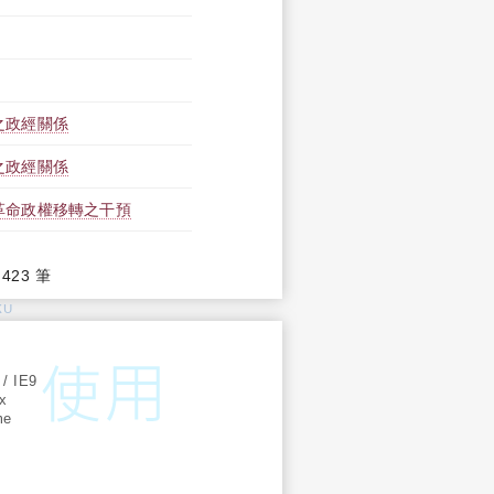
之政經關係
之政經關係
革命政權移轉之干預
,423 筆
KU
:
 / IE9
ox
me