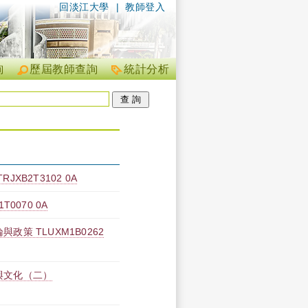
回淡江大學
|
教師登入
詢
歷屆教師查詢
統計分析
XB2T3102 0A
0070 0A
政策 TLUXM1B0262
與文化（二）