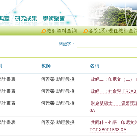
教師資料查詢
各院(系) 現任教師查
關鍵字：
別
教師
名稱
學計畫表
何景榮 助理教授
政經二：印尼文（二） TRJ
學計畫表
何景榮 助理教授
政經一：社會學 TRJXB1T
學計畫表
何景榮 助理教授
財金雙碩士一：貨幣理論與
0A
學計畫表
何景榮 助理教授
共同科－外語：印尼文
TGFXB0F1533 0A