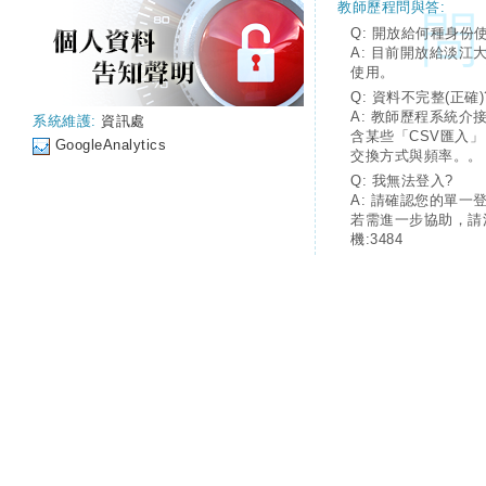
教師歷程問與答:
Q: 開放給何種身份
A: 目前開放給淡江
使用。
Q: 資料不完整(正確)
A: 教師歷程系統介
系統維護:
資訊處
含某些「CSV匯入
GoogleAnalytics
交換方式與頻率。。
Q: 我無法登入?
A: 請確認您的單一
若需進一步協助，請
機:3484