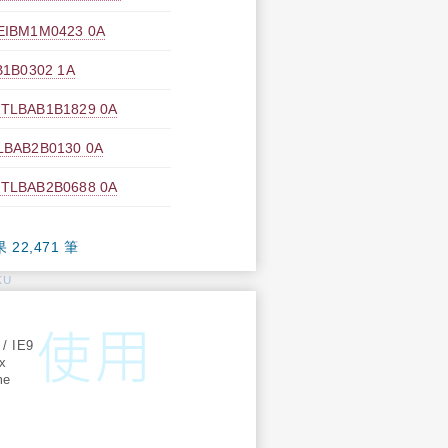
M1M0423 0A
B0302 1A
AB1B1829 0A
B2B0130 0A
AB2B0688 0A
果 22,471 筆
KU
:
 / IE9
ox
me