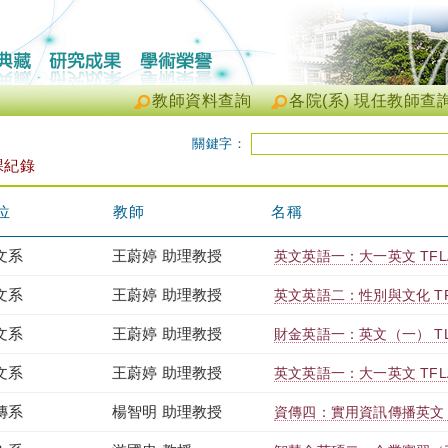
教師資料查詢
各院(系) 現任教師查
關鍵字：
課紀錄
位
教師
名稱
文系
王蔚婷 助理教授
英文英語一：大一英文 TFLAB
文系
王蔚婷 助理教授
英文英語二：性別與文化 TFLA
文系
王蔚婷 助理教授
財金英語一：英文（一） TLBA
文系
王蔚婷 助理教授
英文英語一：大一英文 TFLAB
傳系
楊智明 助理教授
資傳四：實用資訊傳播英文 TAI