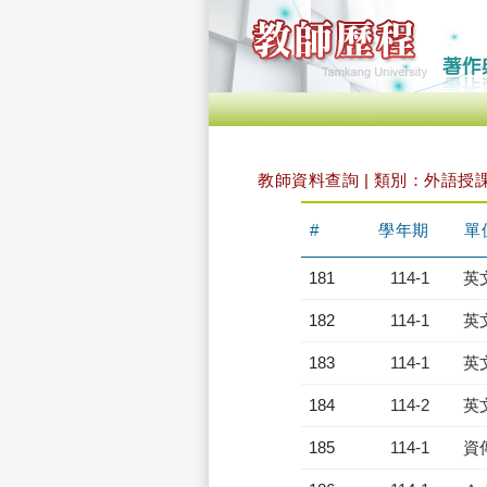
教師資料查詢 | 類別：外語授
#
學年期
單
181
114-1
英
182
114-1
英
183
114-1
英
184
114-2
英
185
114-1
資