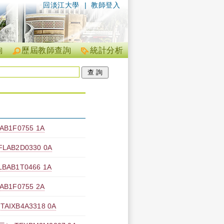
回淡江大學
|
教師登入
詢
歷屆教師查詢
統計分析
1F0755 1A
B2D0330 0A
B1T0466 1A
1F0755 2A
XB4A3318 0A