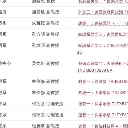
Ｉ系
游國忠 教授
智慧全英碩二：企業實習（三） 
略所
謝奕旭 副教授
外交三：美國政府與政治 TRD
築系
朱百鏡 副教授
建築一：建築設計（一） TEAX
語系
孔方明 副教授
歐語系西文三：進階西班牙文語法
語系
孔方明 副教授
歐語系西文四：西班牙語會話（
1C
核中心
吳文琪 副教授
藝術欣賞學門：表演藝術－
TNUMB0T3288 0A
經系
林偉修 副教授
觀光一：經濟學 TRBXB1B03
經系
林偉修 副教授
政經一：大學學習 TRJXB1T0
管系
張翔筌 助理教授
運管一：探索永續 TLTXB1T3
管系
張翔筌 助理教授
運管一：探索永續 TLTXB1T3
管系
張應華 副教授
資管一：數位科技與ＡＩ應用 T