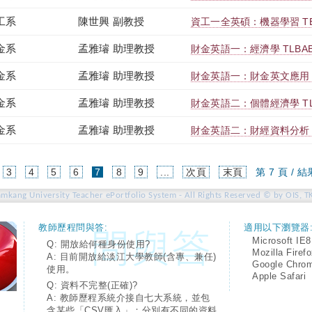
工系
陳世興 副教授
資工一全英碩：機器學習 TEIB
金系
孟雅璿 助理教授
財金英語一：經濟學 TLBAB1
金系
孟雅璿 助理教授
財金英語一：財金英文應用 TLB
金系
孟雅璿 助理教授
財金英語二：個體經濟學 TLBA
金系
孟雅璿 助理教授
財金英語二：財經資料分析 TLB
(current)
3
4
5
6
7
8
9
...
次頁
末頁
第 7 頁 / 結
amkang University Teacher ePortfolio System - All Rights Reserved © by OIS, T
教師歷程問與答:
適用以下瀏覽器
Microsoft IE8
Q: 開放給何種身份使用?
Mozilla Firef
A: 目前開放給淡江大學教師(含專、兼任)
Google Chro
使用。
Apple Safari
Q: 資料不完整(正確)?
A: 教師歷程系統介接自七大系統，並包
含某些「CSV匯入」；分別有不同的資料