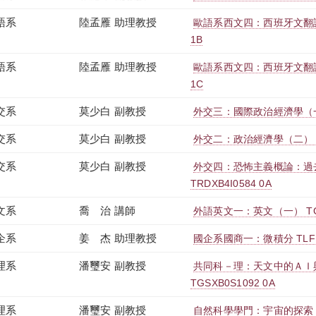
語系
陸孟雁 助理教授
歐語系西文四：西班牙文翻譯（
1B
語系
陸孟雁 助理教授
歐語系西文四：西班牙文翻譯（
1C
交系
莫少白 副教授
外交三：國際政治經濟學（一） 
交系
莫少白 副教授
外交二：政治經濟學（二） TRD
交系
莫少白 副教授
外交四：恐怖主義概論：過
TRDXB4I0584 0A
文系
喬 治 講師
外語英文一：英文（一） TGFE
企系
姜 杰 助理教授
國企系國商一：微積分 TLFBB
理系
潘璽安 副教授
共同科－理：天文中的ＡＩ
TGSXB0S1092 0A
理系
潘璽安 副教授
自然科學學門：宇宙的探索 TN