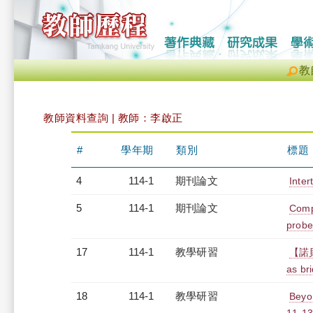
教
教師資料查詢 | 教師：李啟正
#
學年期
類別
標題
4
114-1
期刊論文
Inter
5
114-1
期刊論文
Comp
probe
17
114-1
教學研習
【諾貝爾
as br
18
114-1
教學研習
Be