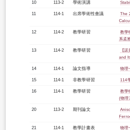
10
113-2
學術演講
Stab
11
114-1
出席學術性會議
The 2
Calcu
12
114-2
教學研習
教學特
系孟雅璿
13
114-2
教學研習
【諾貝爾
and I
14
114-1
論文指導
物理
15
114-1
非教學研習
114
16
114-1
教學研習
教學
(物理系
20
113-2
期刊論文
Anis
Ferro
21
114-1
教學計畫表
物理一