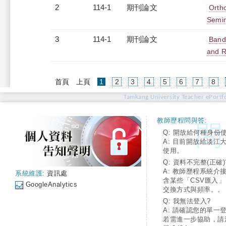
2
114-1
期刊論文
Orth
Semi
3
114-1
期刊論文
Band 
and R
(current)
首頁
上頁
1
2
3
4
5
6
7
8
Tamkang University Teacher ePortfo
教師歷程問與答:
Q: 開放給何種身份
A: 目前開放給淡江
使用。
Q: 資料不完整(正確)
A: 教師歷程系統介
系統維護:
資訊處
含某些「CSV匯入
GoogleAnalytics
交換方式與頻率。。
Q: 我無法登入?
A: 請確認您的單一
若需進一步協助，請