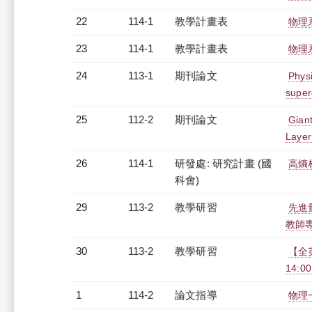
22
114-1
教學計畫表
物理系
23
114-1
教學計畫表
物理系
24
113-1
期刊論文
Physi
super
25
112-2
期刊論文
Gian
Layer
26
114-1
研發處: 研究計畫 (國
高熵
科會)
29
113-2
教學研習
先進
教師專業
30
113-2
教學研習
【全
14:00
1
114-2
論文指導
物理