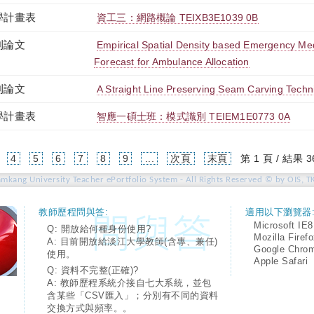
學計畫表
資工三：網路概論 TEIXB3E1039 0B
刊論文
Empirical Spatial Density based Emergency Me
Forecast for Ambulance Allocation
刊論文
A Straight Line Preserving Seam Carving Techn
學計畫表
智應一碩士班：模式識別 TEIEM1E0773 0A
4
5
6
7
8
9
...
次頁
末頁
第 1 頁 / 結果 3
amkang University Teacher ePortfolio System - All Rights Reserved © by OIS, T
教師歷程問與答:
適用以下瀏覽器
Microsoft IE8
Q: 開放給何種身份使用?
Mozilla Firef
A: 目前開放給淡江大學教師(含專、兼任)
Google Chro
使用。
Apple Safari
Q: 資料不完整(正確)?
A: 教師歷程系統介接自七大系統，並包
含某些「CSV匯入」；分別有不同的資料
交換方式與頻率。。