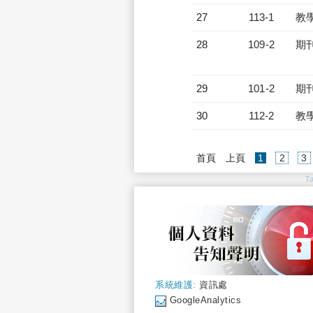
27
113-1
教
28
109-2
期
29
101-2
期
30
112-2
教
(current)
首頁
上頁
1
2
3
T
系統維護:
資訊處
GoogleAnalytics