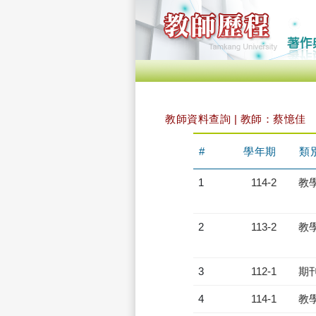
教師資料查詢 | 教師：蔡憶佳
#
學年期
類
1
114-2
教
2
113-2
教
3
112-1
期
4
114-1
教