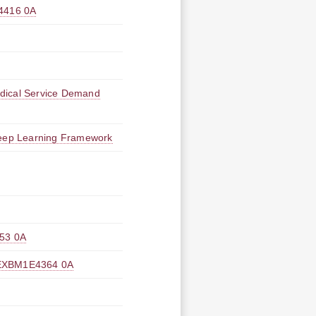
16 0A
edical Service Demand
 Deep Learning Framework
3 0A
M1E4364 0A