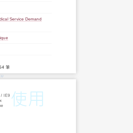
dical Service Demand
ique
64 筆
KU
:
 / IE9
ox
me