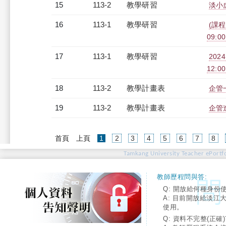
15
113-2
教學研習
淡小虎
16
113-1
教學研習
(課程
09:00
17
113-1
教學研習
202
12:00
18
113-2
教學計畫表
企管一
19
113-2
教學計畫表
企管進
(current)
首頁
上頁
1
2
3
4
5
6
7
8
Tamkang University Teacher ePortfo
教師歷程問與答:
Q: 開放給何種身份
A: 目前開放給淡江
使用。
Q: 資料不完整(正確)