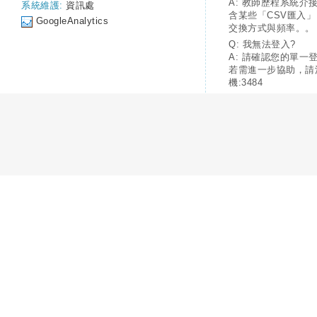
A: 教師歷程系統介
系統維護:
資訊處
含某些「CSV匯入
GoogleAnalytics
交換方式與頻率。。
Q: 我無法登入?
A: 請確認您的單一
若需進一步協助，請
機:3484