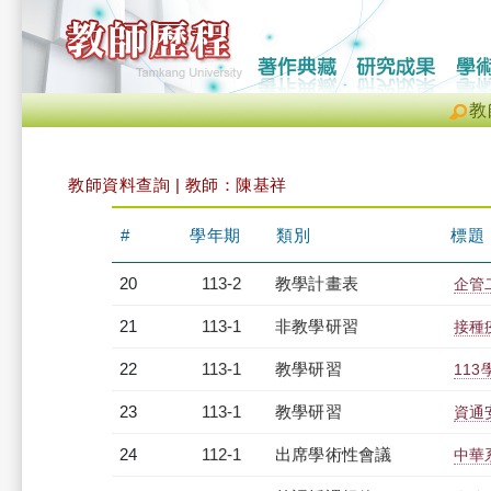
教
教師資料查詢 | 教師：陳基祥
#
學年期
類別
標題
20
113-2
教學計畫表
企管二
21
113-1
非教學研習
接種疫
22
113-1
教學研習
113
23
113-1
教學研習
資通安
24
112-1
出席學術性會議
中華