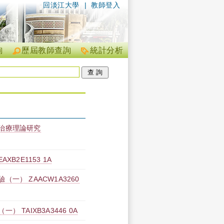
回淡江大學
|
教師登入
詢
歷屆教師查詢
統計分析
治療理論研究
B2E1153 1A
一） ZAACW1A3260
 TAIXB3A3446 0A