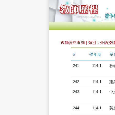
教師資料查詢 | 類別：外語授
#
學年期
單
241
114-1
教
242
114-1
建
243
114-1
中
244
114-1
英