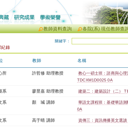
教師資料查詢
各院(系) 現任教師查
關鍵字：
課紀錄
位
教師
名稱
心所
許哲修 助理教授
教心一碩士班：諮商與心理
TDCXM1D0025 0A
築系
廖昱嘉 助理教授
建築二：建築設計（二） TEAX
文系
顏 瑊 講師
華語文課程班：基礎華語測驗（
0A
文系
高于晴 講師
資傳三：資訊傳播英文選讀（一）