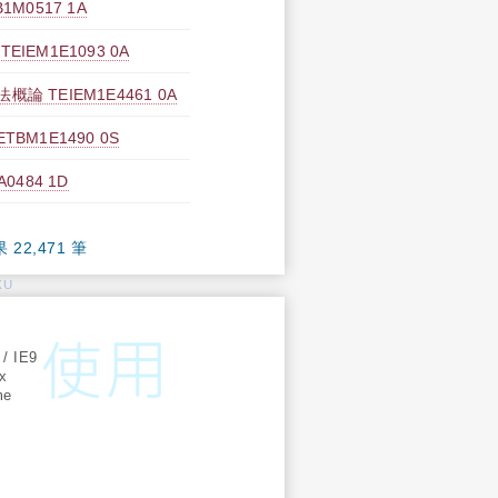
M0517 1A
EM1E1093 0A
 TEIEM1E4461 0A
M1E1490 0S
0484 1D
果 22,471 筆
KU
:
 / IE9
ox
me