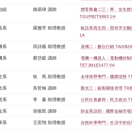
動組
鍾易瑋 講師
體育興趣二三：男、女生體
TGUPB2T9883 1H
語系
羅雅芳 助理教授
歐語系西文四：西班牙文翻譯（
1A
傳系
田詩薇 助理教授
資傳二：數位行銷 TAIXB2A2
機系
蔡岱庭 講師
電機一機器人：電動機控制
TETJM1E3477 0A
交系
狄 馬 助理教授
全球視野學門：國際現勢 TNUT
光系
吳哲翰 講師
觀光三：顧客關係管理 TRBXB
經系
李 蓁 助理教授
公民社會參與：民主政治 TNUS
金系
胡俊凱 講師
財金英語四：國際金融市場實務 
學系
王奕翔 助理教授
自然科學學門：生活中的化學 T