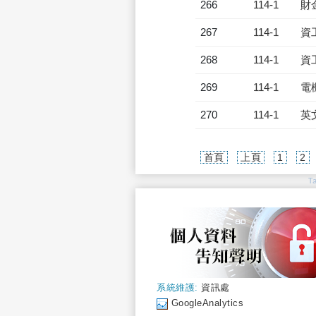
266
114-1
財
267
114-1
資
268
114-1
資
269
114-1
電
270
114-1
英
首頁
上頁
1
2
T
系統維護:
資訊處
GoogleAnalytics