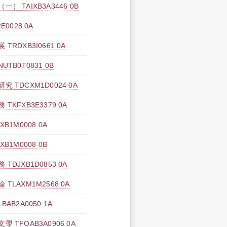
 TAIXB3A3446 0B
0028 0A
DXB3I0661 0A
B0T0831 0B
TDCXM1D0024 0A
KFXB3E3379 0A
1M0008 0A
1M0008 0B
DJXB1D0853 0A
LAXM1M2568 0A
B2A0050 1A
TFOAB3A0906 0A