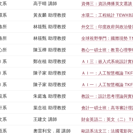
文系
高于晴 講師
資傳三：資訊傳播英文選讀（一）
環系
黃友麟 助理教授
水環二：工程統計 TEWXB2E
略所
林筱甄 助理教授
外交三：印度政府與政治發展 TR
略所
林筱甄 助理教授
全球視野學門：國際現勢 TNUT
心所
陳玉樺 助理教授
教心一碩士班：教育心理學研究 
Ｉ系
鄭在植 助理教授
ＡＩ三：嵌入式系統設計實務 T
Ｉ系
陳子家 助理教授
ＡＩ一：人工智慧概論 TKFXB
Ｉ系
陳子家 助理教授
ＡＩ一：人工智慧概論 TKFXB
設系
朱庭逸 助理教授
教設一：設計思考理論與實務 T
計系
葉念祖 助理教授
會計一碩士班：高等審計理論 T
文系
王建文 講師
財金英語二：英文（二） TLBA
語系
奧雷利安．羅 講師
歐語系法文三：法國電影與文學 