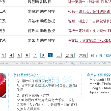
金系
魏筱昀 副教授
財金英語一：統計學 TLBAB1
工系
陳映濃 助理教授
智應一碩士班：類神經網路 TEI
工系
馮若梅 助理教授
智應一碩士班：自動駕駛算法概論
機系
何政昌 助理教授
電機一電路組：技術寫作 TETB
文系
陳家倩 助理教授
英文四：英文翻譯 TFLXB4A
(current)
3
4
5
6
7
8
9
...
次頁
末頁
第 9 頁 / 結
amkang University Teacher ePortfolio System - All Rights Reserved © by OIS, T
教師歷程問與答:
適用以下瀏覽器
Microsoft IE8
Q: 開放給何種身份使用?
Mozilla Firef
A: 目前開放給淡江大學教師(含專、兼任)
Google Chro
使用。
Apple Safari
Q: 資料不完整(正確)?
A: 教師歷程系統介接自七大系統，並包
含某些「CSV匯入」；分別有不同的資料
交換方式與頻率。。