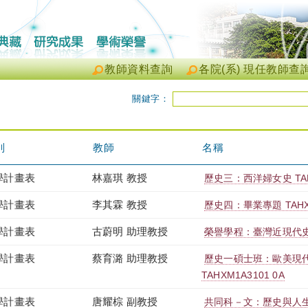
教師資料查詢
各院(系) 現任教師查
關鍵字：
別
教師
名稱
學計畫表
林嘉琪 教授
歷史三：西洋婦女史 TAHX
學計畫表
李其霖 教授
歷史四：畢業專題 TAHXB
學計畫表
古蔚明 助理教授
榮譽學程：臺灣近現代史專題
學計畫表
蔡育潞 助理教授
歷史一碩士班：歐美現
TAHXM1A3101 0A
學計畫表
唐耀棕 副教授
共同科－文：歷史與人生 TG