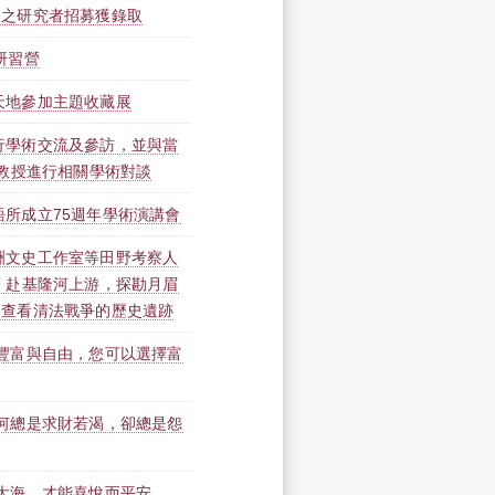
」之研究者招募獲錄取
研習營
天地參加主題收藏展
行學術交流及參訪，並與當
丁教授進行相關學術對談
所成立75週年學術演講會
洲文史工作室等田野考察人
 赴基隆河上游，探勘月眉
，查看清法戰爭的歷史遺跡
是豐富與自由，您可以選擇富
為何總是求財若渴，卻總是怨
大海，才能喜悅而平安