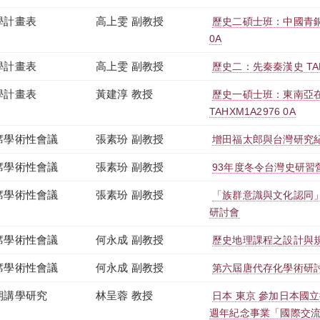
學計畫表
高上雯 副教授
歷史二碩士班：中國青銅文
0A
學計畫表
高上雯 副教授
歷史二：先秦秦漢史 TAHX
學計畫表
黃建淳 教授
歷史一碩士班：東南亞
TAHXM1A2976 0A
席學術性會議
張素玢 副教授
增田福太郎與台灣研究
席學術性會議
張素玢 副教授
93年度冬令台灣史研習
席學術性會議
張素玢 副教授
「族群意識與文化認同
研討會
席學術性會議
何永成 副教授
歷史地理課程之設計與
席學術性會議
何永成 副教授
第六屆唐代存化學術研
期講學研究
林呈蓉 教授
日本 東京 參加日本國
週年紀念事業「國際交