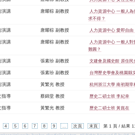
術演講
唐耀棕 副教授
人力資源中心 一般人
求不得？
術演講
唐耀棕 副教授
人力資源中心 愛即自
術演講
唐耀棕 副教授
人力資源中心 一般人
難圓？
術演講
張素玢 副教授
文建會及國史館 原住民
術演講
張素玢 副教授
台灣歷史學會及桃園縣
術演講
黃繁光 教授
杭州浙江大學 南初期宰
文指導
蔡錦堂 教授
歷史二碩士班 李紀幸
文指導
黃繁光 教授
歷史二碩士班 黃崑在
4
5
6
7
8
9
...
次頁
末頁
第 1 頁 / 結果 1