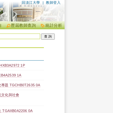
回淡江大學
|
教師登入
詢
歷屆教師查詢
統計分析
B3A2972 1P
4A2539 1A
 TGCHB0T2635 0A
代文化與社會
AXB0A2206 0A