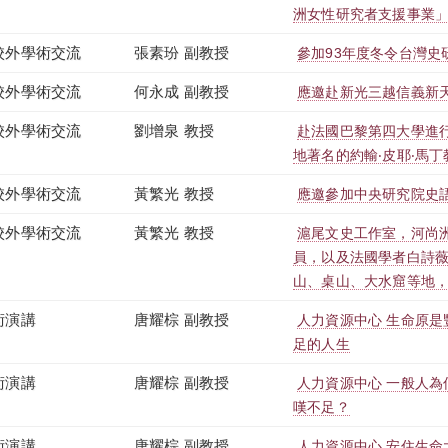
洲女性研究者支援事業
校外學術交流
張素玢 副教授
參加93年度冬令台灣史
校外學術交流
何永成 副教授
應邀赴新光三越信義新
校外學術交流
劉增泉 教授
赴法國巴黎第四大學進
地著名的約輸‧皮耶‧馬
校外學術交流
黃繁光 教授
應邀參加中央研究院史語
校外學術交流
黃繁光 教授
滬尾文史工作室，河尚
員，以及法國學者白詩薇
山、桌山、大水窟等地
術演講
唐耀棕 副教授
人力資源中心 生命原
足的人生
術演講
唐耀棕 副教授
人力資源中心 一般人
嘆不足？
術演講
唐耀棕 副教授
人力資源中心 安住生命