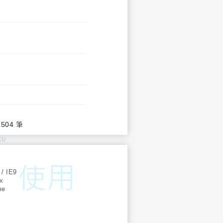
,504 筆
KU
:
 / IE9
ox
me