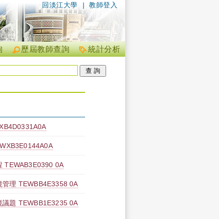
回淡江大學
|
教師登入
詢
歷屆教師查詢
統計分析
4D0331A0A
B3E0144A0A
EWAB3E0390 0A
 TEWBB4E3358 0A
 TEWBB1E3235 0A