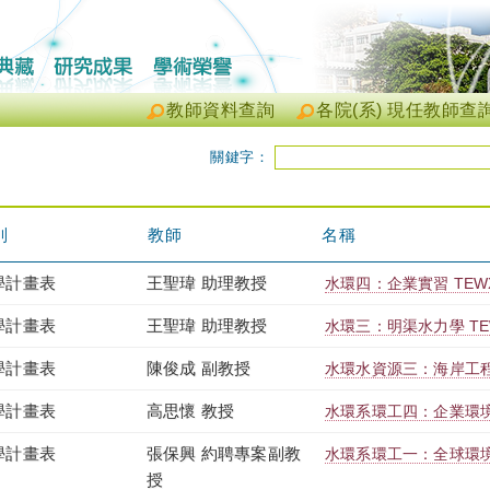
教師資料查詢
各院(系) 現任教師查
關鍵字：
別
教師
名稱
學計畫表
王聖瑋 助理教授
水環四：企業實習 TEWXB
學計畫表
王聖瑋 助理教授
水環三：明渠水力學 TEWX
學計畫表
陳俊成 副教授
水環水資源三：海岸工程 T
學計畫表
高思懷 教授
水環系環工四：企業環境管理
學計畫表
張保興 約聘專案副教
水環系環工一：全球環境議題
授