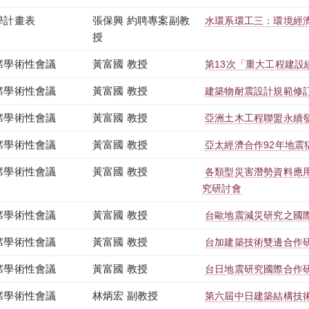
學計畫表
張保興 約聘專案副教
水環系環工三：環境經濟學 
授
席學術性會議
黃富國 教授
第13次「重大工程建設
席學術性會議
黃富國 教授
建築物耐震設計規範修
席學術性會議
黃富國 教授
亞洲土木工程聯盟永續
席學術性會議
黃富國 教授
亞太經濟合作92年地震
席學術性會議
黃富國 教授
各類型災害潛勢資料應
究研討會
席學術性會議
黃富國 教授
台歐地震減災研究之國
席學術性會議
黃富國 教授
台加建築技術雙邊合作
席學術性會議
黃富國 教授
台日地震研究國際合作
席學術性會議
林炳宏 副教授
第六屆中日建築結構技