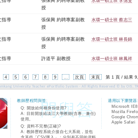
文指導
張保興 約聘專案副教
水環一碩士班 李憶雯
授
文指導
張保興 約聘專案副教
水環一碩士班 蔡志三
授
文指導
張保興 約聘專案副教
水環一碩士班 林長錦
授
文指導
許道平 副教授
水環一碩士班 林鳳祥
4
5
6
7
8
9
...
次頁
末頁
第 1 頁 / 結果 9
amkang University Teacher ePortfolio System - All Rights Reserved © by OIS, T
教師歷程問與答:
適用以下瀏覽器
Microsoft IE8
Q: 開放給何種身份使用?
Mozilla Firef
A: 目前開放給淡江大學教師(含專、兼任)
Google Chro
使用。
Apple Safari
Q: 資料不完整(正確)?
A: 教師歷程系統介接自七大系統，並包
含某些「CSV匯入」；分別有不同的資料