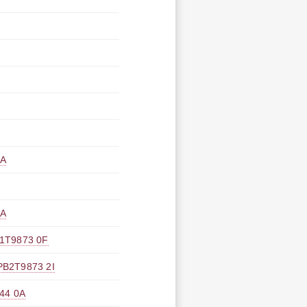
A
A
9873 0F
9873 2I
4 0A