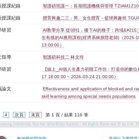
語授課紀錄
智護碩照護一：長期照護機構與管理 TZIAM1Z104
語授課紀錄
體育興趣二三：男、女生體育－籃球興趣班 TGUPB2T
學研習
AI教學分享:從0到1，播下AI的種子：跨域&#215
生有感的AI應用課程(經濟系林朕陞老師)（2025-10-31
13:00:00）
文指導
智護碩科技二 林文玲
學研習
【線上_AI個人生產力初階工作坊：打造你的數位秘書
17 18:00:00 ~ 2026-03-24 21:00:00）
議論文
Effectiveness and application of blocked and r
skill learning among special needs populations
4
次頁
末頁
第 1 頁 / 結果 116 筆
amkang University Teacher ePortfolio System - All Rights Reserved © by OIS, T
教師歷程問與答:
適用以下瀏覽器