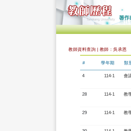
教師資料查詢 | 教師：吳承恩
#
學年期
類
4
114-1
會
28
114-1
教
29
114-1
教
30
114-1
教