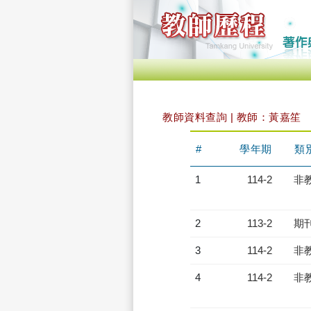
教師資料查詢 | 教師：黃嘉笙
#
學年期
類
1
114-2
非
2
113-2
期
3
114-2
非
4
114-2
非