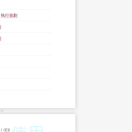
 執行規劃
判
判
KU
:
 / IE9