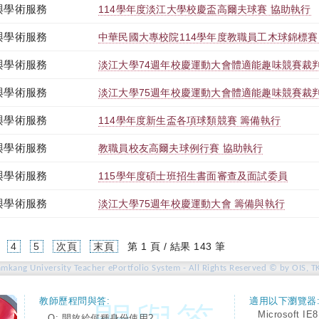
與學術服務
114學年度淡江大學校慶盃高爾夫球賽 協助執行
與學術服務
中華民國大專校院114學年度教職員工木球錦標賽
與學術服務
淡江大學74週年校慶運動大會體適能趣味競賽裁
與學術服務
淡江大學75週年校慶運動大會體適能趣味競賽裁
與學術服務
114學年度新生盃各項球類競賽 籌備執行
與學術服務
教職員校友高爾夫球例行賽 協助執行
與學術服務
115學年度碩士班招生書面審查及面試委員
與學術服務
淡江大學75週年校慶運動大會 籌備與執行
4
5
次頁
末頁
第 1 頁 / 結果 143 筆
amkang University Teacher ePortfolio System - All Rights Reserved © by OIS, T
教師歷程問與答:
適用以下瀏覽器
Microsoft IE8
Q: 開放給何種身份使用?