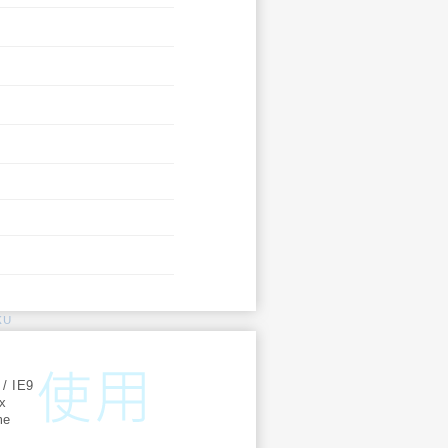
KU
:
 / IE9
ox
me