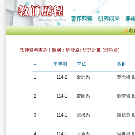
教
教師資料查詢 | 類別：研發處: 研究計畫 (國科會)
#
學年期
單位
教師
1
114-2
會計系
葉念祖 
2
114-1
資圖系
劉瑄儀 
3
114-1
電機系
陳信良 
4
114-1
財金系
洪世昌 