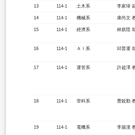
13
114-1
土木系
李家瑋 
14
114-1
機械系
康尚文 
15
114-1
經濟系
林朕陞 
16
114-1
ＡＩ系
邱普運 
17
114-1
運管系
許超澤 
18
114-1
管科系
曹銳勤 
19
114-1
電機系
李揚漢 