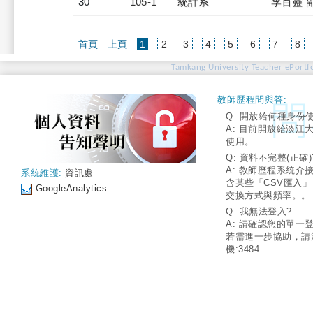
30
105-1
統計系
李百靈 
(current)
首頁
上頁
1
2
3
4
5
6
7
8
Tamkang University Teacher ePortfo
教師歷程問與答:
Q: 開放給何種身份
A: 目前開放給淡江
使用。
Q: 資料不完整(正確)
A: 教師歷程系統介
系統維護:
資訊處
含某些「CSV匯入
GoogleAnalytics
交換方式與頻率。。
Q: 我無法登入?
A: 請確認您的單一
若需進一步協助，請
機:3484