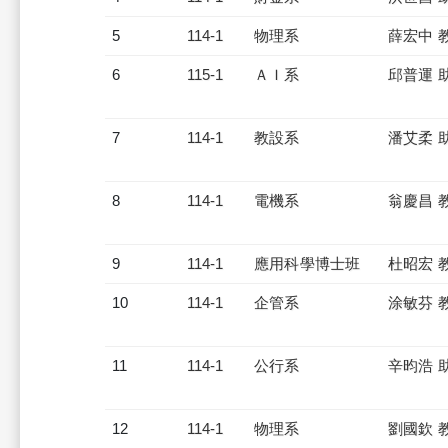
5
114-1
物理系
薛宏中 
6
115-1
ＡＩ系
邱普運 
7
114-1
教設系
潘艾柔 
8
114-1
電機系
翁慶昌 
9
114-1
應用科學博士班
杜昭宏 
10
114-1
企管系
涂敏芬 
11
114-1
公行系
辛昀浩 
12
114-1
物理系
劉國欽 