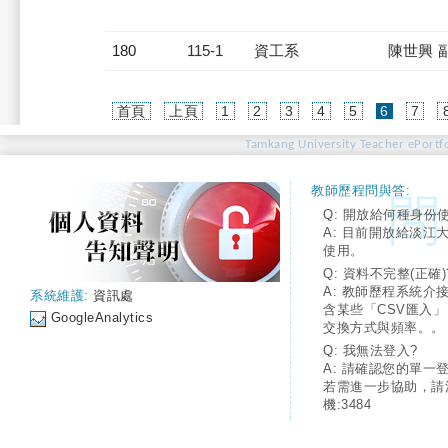
180
115-1
資工系
陳世興 
(current)
首頁
上頁
1
2
3
4
5
6
7
Tamkang University Teacher ePortfo
教師歷程問與答:
Q: 開放給何種身份
A: 目前開放給淡江
使用。
Q: 資料不完整(正確)
A: 教師歷程系統介
系統維護:
資訊處
含某些「CSV匯入
GoogleAnalytics
交換方式與頻率。。
Q: 我無法登入?
A: 請確認您的單一
若需進一步協助，請
機:3484