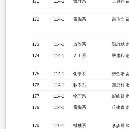
171
114-1
會計系
王貞靜 
172
114-1
電機系
衛信文 
173
114-1
資管系
鄭啟斌 
174
114-1
ＡＩ系
嚴建和 
175
114-1
化學系
鄧金培 
176
114-1
數學系
謝忠村 
177
114-1
物理系
彭維鋒 
178
114-1
電機系
丘建青 
179
116-1
機械系
李彥霆 