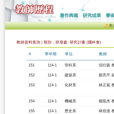
教
教師資料查詢 | 類別：研發處: 研究計畫 (國科會)
#
學年期
單位
教師
151
114-1
管科系
倪衍森 
152
114-1
建築系
顏亮平 
153
114-1
化材系
林正嵐 
154
114-1
機械系
楊龍杰 
155
114-1
歷史系
林煌達 