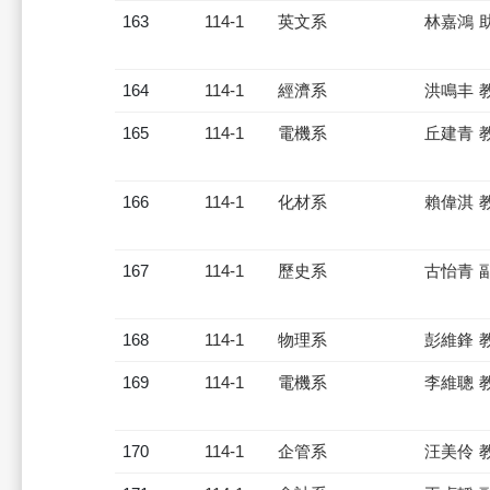
163
114-1
英文系
林嘉鴻 
164
114-1
經濟系
洪鳴丰 
165
114-1
電機系
丘建青 
166
114-1
化材系
賴偉淇 
167
114-1
歷史系
古怡青 
168
114-1
物理系
彭維鋒 
169
114-1
電機系
李維聰 
170
114-1
企管系
汪美伶 