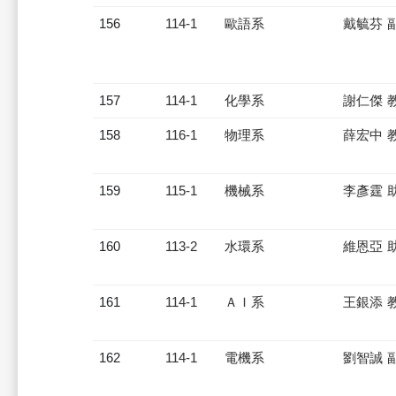
156
114-1
歐語系
戴毓芬 
157
114-1
化學系
謝仁傑 
158
116-1
物理系
薛宏中 
159
115-1
機械系
李彥霆 
160
113-2
水環系
維恩亞 
161
114-1
ＡＩ系
王銀添 
162
114-1
電機系
劉智誠 