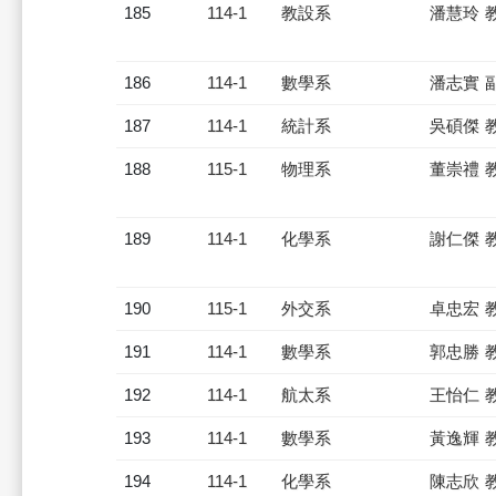
185
114-1
教設系
潘慧玲 
186
114-1
數學系
潘志實 
187
114-1
統計系
吳碩傑 
188
115-1
物理系
董崇禮 
189
114-1
化學系
謝仁傑 
190
115-1
外交系
卓忠宏 
191
114-1
數學系
郭忠勝 
192
114-1
航太系
王怡仁 
193
114-1
數學系
黃逸輝 
194
114-1
化學系
陳志欣 