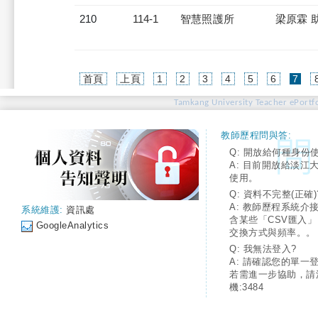
210
114-1
智慧照護所
梁原霖 
(cur
首頁
上頁
1
2
3
4
5
6
7
Tamkang University Teacher ePortfo
教師歷程問與答:
Q: 開放給何種身份
A: 目前開放給淡江
使用。
Q: 資料不完整(正確)
A: 教師歷程系統介
系統維護:
資訊處
含某些「CSV匯入
GoogleAnalytics
交換方式與頻率。。
Q: 我無法登入?
A: 請確認您的單一
若需進一步協助，請
機:3484