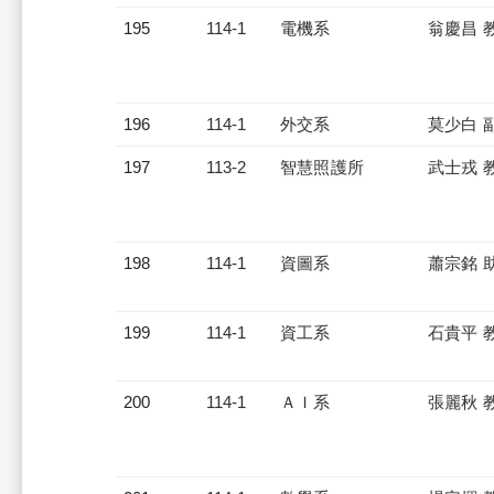
195
114-1
電機系
翁慶昌 
196
114-1
外交系
莫少白 
197
113-2
智慧照護所
武士戎 
198
114-1
資圖系
蕭宗銘 
199
114-1
資工系
石貴平 
200
114-1
ＡＩ系
張麗秋 