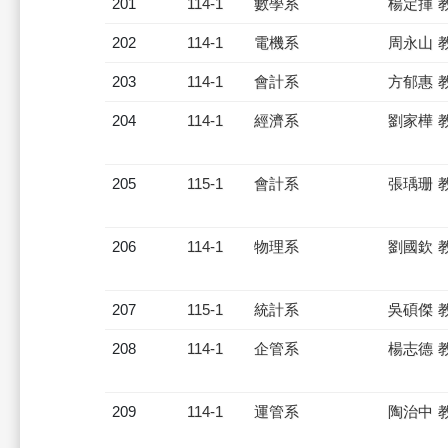
201
114-1
數學系
楊定揮 
202
114-1
電機系
周永山 
203
114-1
會計系
方郁惠 
204
114-1
經濟系
劉家樺 
205
115-1
會計系
張瑀珊 
206
114-1
物理系
劉國欽 
207
115-1
統計系
吳碩傑 
208
114-1
企管系
楊志德 
209
114-1
運管系
陶治中 