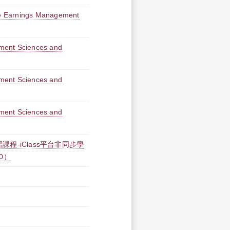
ate Earnings Management
ment Sciences and
ment Sciences and
ment Sciences and
課程-iClass平台非同步學
00）