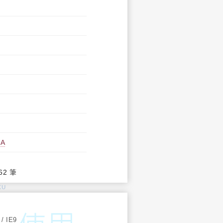
A
62 筆
KU
:
 / IE9