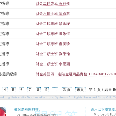
文指導
財金二碩專班 黃冠傑
文指導
財金六博士班 陳貞慧
文指導
財金二碩專班 顏永璨
文指導
財金二碩專班 陳敬恒
文指導
財金二碩專班 盧美珍
文指導
財金二碩士班 劉秉翰
文指導
財金二碩士班 李思穎
語授課紀錄
財金英語四：進階金融商品實務 TLBAB4B1774 0
4
5
6
7
8
9
...
次頁
末頁
第 1 頁 / 結果 5
amkang University Teacher ePortfolio System - All Rights Reserved © by OIS, T
教師歷程問與答:
適用以下瀏覽器
Microsoft IE8
Q: 開放給何種身份使用?