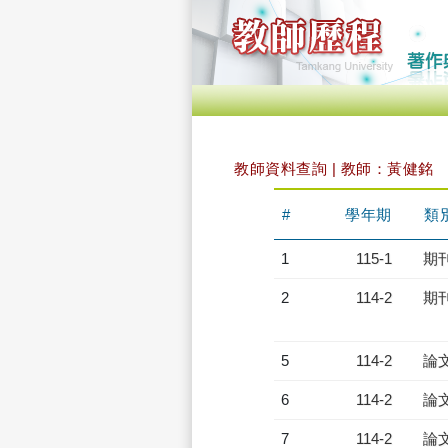
教師資料查詢 | 教師：黃健銘
#
學年期
類
1
115-1
期
2
114-2
期
5
114-2
論
6
114-2
論
7
114-2
論