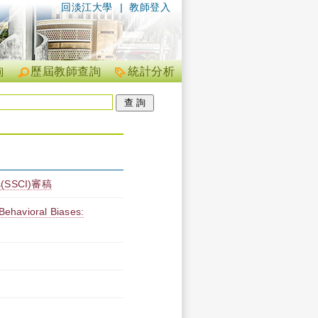
回淡江大學
|
教師登入
詢
歷屆教師查詢
統計分析
ons(SSCI)審稿
ehavioral Biases: