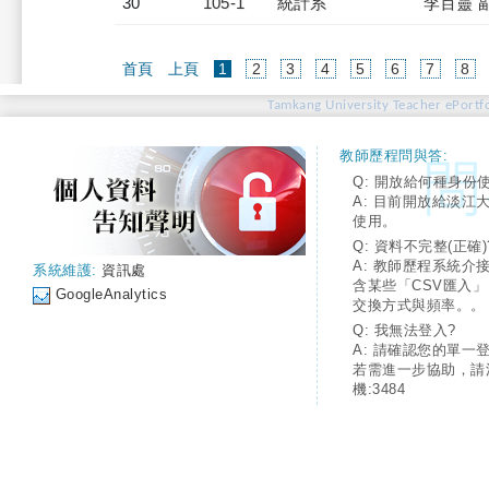
30
105-1
統計系
李百靈 
(current)
首頁
上頁
1
2
3
4
5
6
7
8
Tamkang University Teacher ePortfo
教師歷程問與答:
Q: 開放給何種身份
A: 目前開放給淡江
使用。
Q: 資料不完整(正確)
A: 教師歷程系統介
系統維護:
資訊處
含某些「CSV匯入
GoogleAnalytics
交換方式與頻率。。
Q: 我無法登入?
A: 請確認您的單一
若需進一步協助，請
機:3484