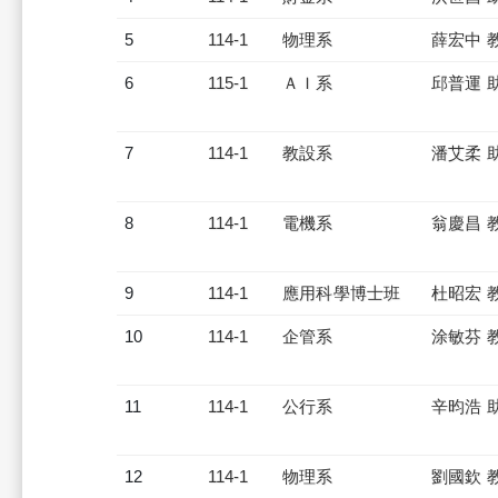
5
114-1
物理系
薛宏中 
6
115-1
ＡＩ系
邱普運 
7
114-1
教設系
潘艾柔 
8
114-1
電機系
翁慶昌 
9
114-1
應用科學博士班
杜昭宏 
10
114-1
企管系
涂敏芬 
11
114-1
公行系
辛昀浩 
12
114-1
物理系
劉國欽 