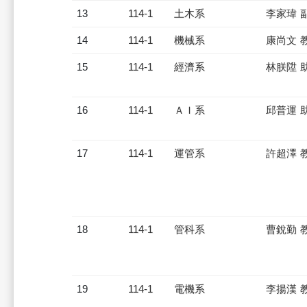
13
114-1
土木系
李家瑋 
14
114-1
機械系
康尚文 
15
114-1
經濟系
林朕陞 
16
114-1
ＡＩ系
邱普運 
17
114-1
運管系
許超澤 
18
114-1
管科系
曹銳勤 
19
114-1
電機系
李揚漢 