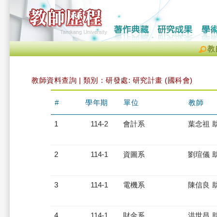
教
教師資料查詢 | 類別：研發處: 研究計畫 (國科會)
#
學年期
單位
教師
1
114-2
會計系
葉念祖 
2
114-1
資圖系
劉瑄儀 
3
114-1
電機系
陳信良 
4
114-1
財金系
洪世昌 