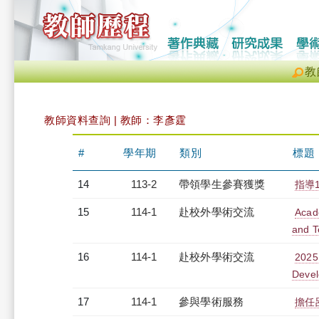
教
教師資料查詢 | 教師：李彥霆
#
學年期
類別
標題
14
113-2
帶領學生參賽獲獎
指導
15
114-1
赴校外學術交流
Acad
and T
16
114-1
赴校外學術交流
2025
Devel
17
114-1
參與學術服務
擔任