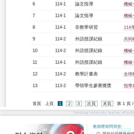
6
114-1
論文指導
機械
7
114-1
論文指導
機械
8
114-1
非教學研習
114
9
114-2
外語授課紀錄
共同科
10
114-2
外語授課紀錄
機械一
11
114-1
外語授課紀錄
機械
12
114-2
教學計畫表
全球科
13
113-2
帶領學生參賽獲獎
指導
(current)
首頁
上頁
1
2
3
次頁
末頁
第 1 頁 
Tamkang University Teacher ePortfo
教師歷程問與答:
Q: 開放給何種身份