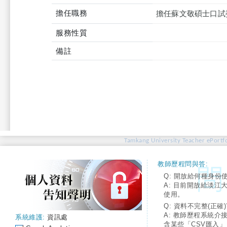
擔任職務
擔任蘇文敬碩士口試
服務性質
備註
Tamkang University Teacher ePortfo
教師歷程問與答:
Q: 開放給何種身份
A: 目前開放給淡江
使用。
Q: 資料不完整(正確)
A: 教師歷程系統介
系統維護:
資訊處
含某些「CSV匯入