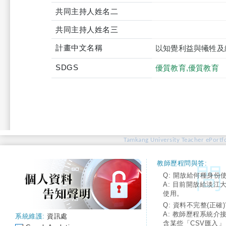
共同主持人姓名二
共同主持人姓名三
計畫中文名稱
以知覺利益與犧牲及
SDGS
優質教育,優質教育
Tamkang University Teacher ePortfo
教師歷程問與答:
Q: 開放給何種身份
A: 目前開放給淡江
使用。
Q: 資料不完整(正確)
A: 教師歷程系統介
系統維護:
資訊處
含某些「CSV匯入