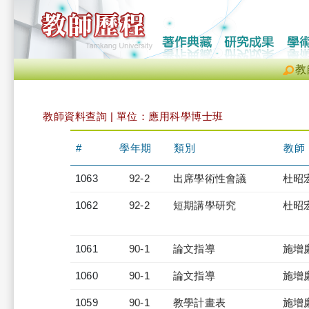
教
教師資料查詢 | 單位：應用科學博士班
#
學年期
類別
教師
1063
92-2
出席學術性會議
杜昭
1062
92-2
短期講學研究
杜昭
1061
90-1
論文指導
施增
1060
90-1
論文指導
施增
1059
90-1
教學計畫表
施增