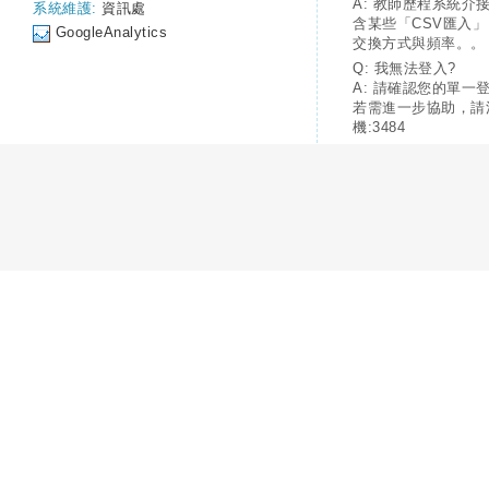
A: 教師歷程系統介
系統維護:
資訊處
含某些「CSV匯入
GoogleAnalytics
交換方式與頻率。。
Q: 我無法登入?
A: 請確認您的單一
若需進一步協助，請
機:3484