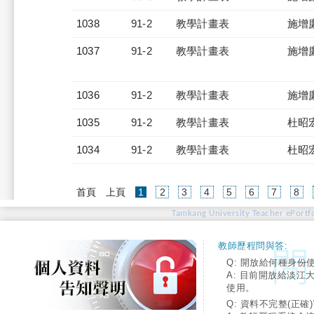
1038
91-2
教學計畫表
施增
1037
91-2
教學計畫表
施增
1036
91-2
教學計畫表
施增
1035
91-2
教學計畫表
杜昭
1034
91-2
教學計畫表
杜昭
(current)
首頁
上頁
1
2
3
4
5
6
7
8
Tamkang University Teacher ePortfo
教師歷程問與答:
Q: 開放給何種身份
A: 目前開放給淡江
使用。
Q: 資料不完整(正確)