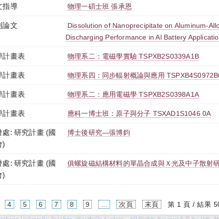
文指導
物理一碩士班 張承恩
刊論文
Dissolution of Nanoprecipitate on Aluminum-All
Discharging Performance in Al Battery Applicati
學計畫表
物理系二：電磁學實驗 TSPXB2S0339A1B
學計畫表
物理系四：同步輻射概論與應用 TSPXB4S0972B
學計畫表
物理系二：應用電磁學 TSPXB2S0398A1A
學計畫表
應科一博士班：原子與分子 TSXAD1S1046 0A
處: 研究計畫 (國
博士後研究—張博鈞
)
處: 研究計畫 (國
俱螺旋磁結構材料的單晶合成與Ｘ光及中子散射研究(
)
4
5
6
7
8
9
...
次頁
末頁
第 1 頁 / 結果 5