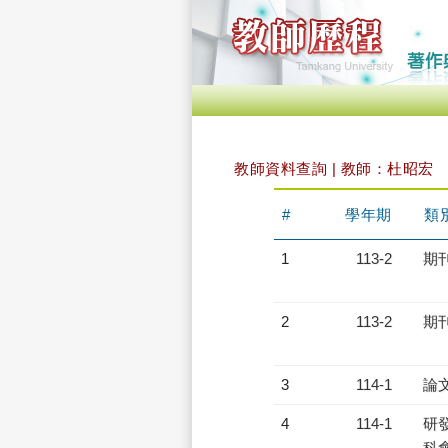
教師資料查詢 | 教師：杜昭宏
#
學年期
類
1
113-2
期
2
113-2
期
3
114-1
論
4
114-1
研發
科會