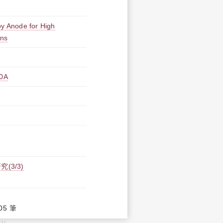
oy Anode for High
ons
0A
3/3)
05 筆