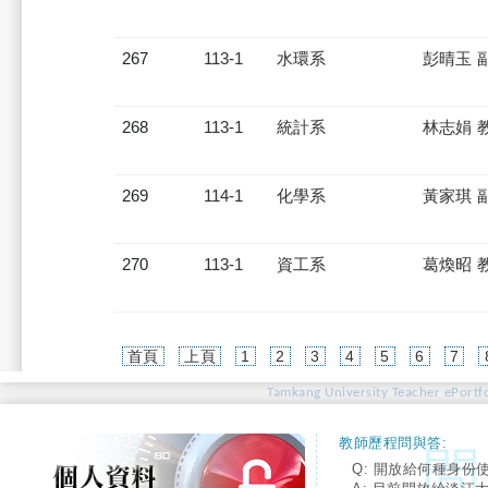
267
113-1
水環系
彭晴玉 
268
113-1
統計系
林志娟 
269
114-1
化學系
黃家琪 
270
113-1
資工系
葛煥昭 
首頁
上頁
1
2
3
4
5
6
7
Tamkang University Teacher ePortfo
教師歷程問與答:
Q: 開放給何種身份