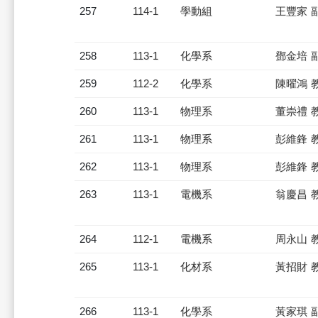
257
114-1
學動組
王豐家 
258
113-1
化學系
鄧金培 
259
112-2
化學系
陳曜鴻 
260
113-1
物理系
董崇禮 
261
113-1
物理系
彭維鋒 
262
113-1
物理系
彭維鋒 
263
113-1
電機系
翁慶昌 
264
112-1
電機系
周永山 
265
113-1
化材系
黃招財 
266
113-1
化學系
黃家琪 