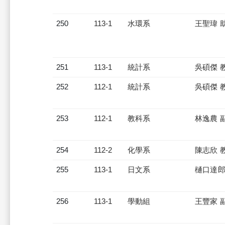
250
113-1
水環系
王聖瑋 
251
113-1
統計系
吳碩傑 
252
112-1
統計系
吳碩傑 
253
112-1
教科系
林逸農 
254
112-2
化學系
陳志欣 
255
113-1
日文系
樋口達郎
256
113-1
學動組
王豐家 