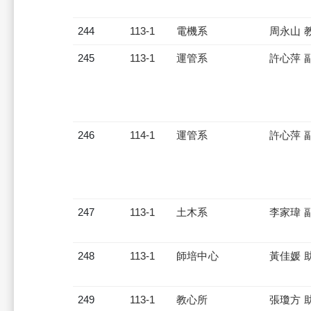
244
113-1
電機系
周永山 
245
113-1
運管系
許心萍 
246
114-1
運管系
許心萍 
247
113-1
土木系
李家瑋 
248
113-1
師培中心
黃佳媛 
249
113-1
教心所
張瓊方 