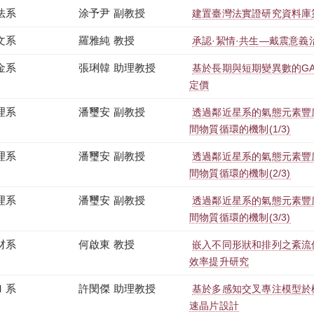
法系
涂予尹 副教授
建置臺灣法實證研究資料庫第
文系
羅雅純 教授
承認·絜情·共生—戴震意義
金系
張琍韓 助理教授
基於長期與短期變異數的GAR
定價
理系
潘璽安 副教授
透過鄰近星系的氣態元素豐
間物質循環的機制(1/3)
理系
潘璽安 副教授
透過鄰近星系的氣態元素豐
間物質循環的機制(2/3)
理系
潘璽安 副教授
透過鄰近星系的氣態元素豐
間物質循環的機制(3/3)
材系
何啟東 教授
嵌入不同形狀和排列之紊流
效率提升研究
Ｉ系
許閔傑 助理教授
基於多感知交叉專注模型於
速晶片設計