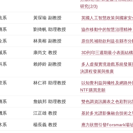
研究(2/3)
法系
黃琛瑜 副教授
英國人工智慧政策與國家安
傳系
劉倚帆 助理教授
協作移動中的智慧治理精神
企系
林美榕 副教授
原住民補助款利益在縣市分
械系
康尚文 教授
3D列印三週期最小表面結
科系
賴婷鈴 副教授
多人虛擬實境遊戲系統發展與應
決課程發展與推廣
管系
林仁祥 助理教授
以知覺利益與犧牲及網路外
NTF購買意願
傳系
詹鎮邦 助理教授
雙色調資訊圖表之色彩對比
機系
江正雄 教授
基於多光譜影像融合技術之
木系
楊長義 教授
應力狀態引發Forsmark