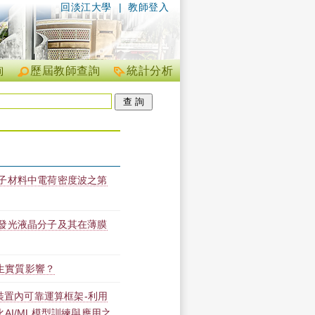
回淡江大學
|
教師登入
詢
歷屆教師查詢
統計分析
子材料中電荷密度波之第
發光液晶分子及其在薄膜
產生實質影響？
存裝置內可靠運算框架-利用
AI/ML模型訓練與應用之