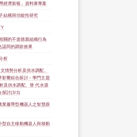
灣經濟新報」資料庫專案
子結構與功能性研究
TY
相關的不道德親組織行為
色認同的調節效果
分析
水文情勢分析及供水調配、
擊影響綜合探討－學門主題
析及供水調配、替 代水源
討(3/3)
—農業履帶型機器人之智慧跟
—小型自主移動機器人與移動