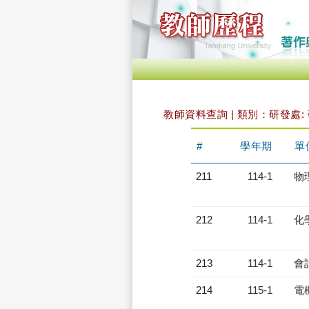
教師資料查詢 | 類別：研發處: 
#
學年期
單
211
114-1
物
212
114-1
化
213
114-1
會
214
115-1
電