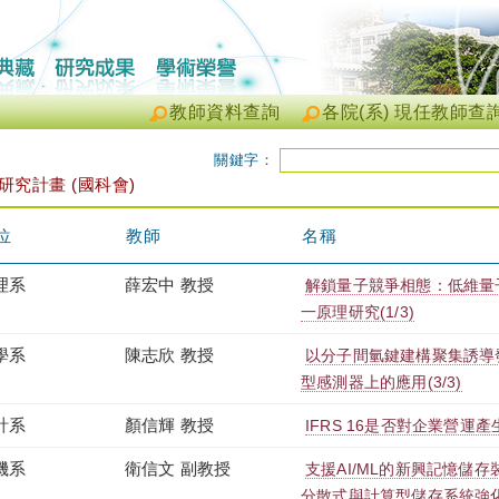
教師資料查詢
各院(系) 現任教師查
關鍵字：
研究計畫 (國科會)
位
教師
名稱
理系
薛宏中 教授
解鎖量子競爭相態：低維量
一原理研究(1/3)
學系
陳志欣 教授
以分子間氫鍵建構聚集誘導
型感測器上的應用(3/3)
計系
顏信輝 教授
IFRS 16是否對企業營運
機系
衛信文 副教授
支援AI/ML的新興記憶儲
分散式與計算型儲存系統強化