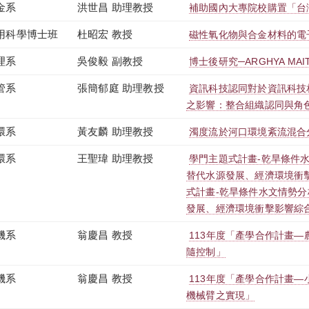
金系
洪世昌 助理教授
補助國內大專院校購置「台
用科學博士班
杜昭宏 教授
磁性氧化物與合金材料的電
理系
吳俊毅 副教授
博士後研究─ARGHYA MAI
管系
張簡郁庭 助理教授
資訊科技認同對於資訊科技
之影響：整合組織認同與角
環系
黃友麟 助理教授
濁度流於河口環境紊流混合
環系
王聖瑋 助理教授
學門主題式計畫-乾旱條件
替代水源發展、經濟環境衝
式計畫-乾旱條件水文情勢分
發展、經濟環境衝擊影響綜合探
機系
翁慶昌 教授
113年度「產學合作計畫
隨控制」
機系
翁慶昌 教授
113年度「產學合作計畫
機械臂之實現」