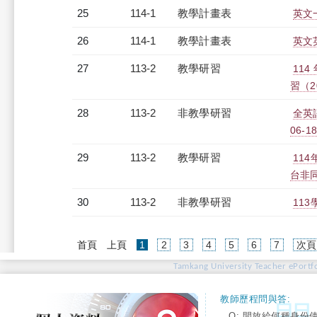
25
114-1
教學計畫表
英文一
26
114-1
教學計畫表
英文英
27
113-2
教學研習
11
習（20
28
113-2
非教學研習
全英
06-18
29
113-2
教學研習
11
台非同步
30
113-2
非教學研習
113
(current)
首頁
上頁
1
2
3
4
5
6
7
次頁
Tamkang University Teacher ePortfo
教師歷程問與答:
Q: 開放給何種身份