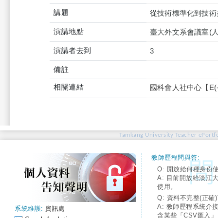
講題
從技術標準化到技術
演講地點
臺大外文系會議室(人文
演講者去到
3
備註
相關連結
國科會人社中心【E(-)
Tamkang University Teacher ePortfo
教師歷程問與答:
Q: 開放給何種身份
A: 目前開放給淡江
使用。
Q: 資料不完整(正確)
A: 教師歷程系統介
系統維護:
資訊處
含某些「CSV匯入