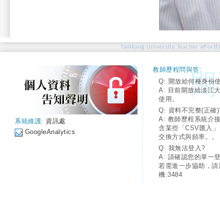
Tamkang University Teacher ePortfo
教師歷程問與答:
Q: 開放給何種身份
A: 目前開放給淡江
使用。
Q: 資料不完整(正確)
A: 教師歷程系統介
系統維護:
資訊處
含某些「CSV匯入
GoogleAnalytics
交換方式與頻率。。
Q: 我無法登入?
A: 請確認您的單一
若需進一步協助，請
機:3484