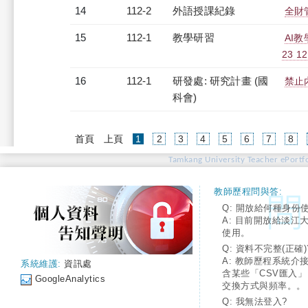
14
112-2
外語授課紀錄
全財管
15
112-1
教學研習
AI
23 12
16
112-1
研發處: 研究計畫 (國
禁止
科會)
(current)
首頁
上頁
1
2
3
4
5
6
7
8
Tamkang University Teacher ePortfo
教師歷程問與答:
Q: 開放給何種身份
A: 目前開放給淡江
使用。
Q: 資料不完整(正確)
A: 教師歷程系統介
系統維護:
資訊處
含某些「CSV匯入
GoogleAnalytics
交換方式與頻率。。
Q: 我無法登入?