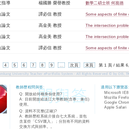
文指導
楊國勝 榮譽教授
數學二碩士班 何崑德
位論文
譚必信 教授
Some aspects of finite
位論文
高金美 教授
The intersection probl
位論文
高金美 教授
The intersection probl
位論文
譚必信 教授
Some aspects of finite
4
5
6
7
8
9
...
次頁
末頁
第 1 頁 / 結果 6
amkang University Teacher ePortfolio System - All Rights Reserved © by OIS, T
教師歷程問與答:
適用以下瀏覽器
Microsoft IE8
Q: 開放給何種身份使用?
Mozilla Firef
A: 目前開放給淡江大學教師(含專、兼任)
Google Chro
使用。
Apple Safari
Q: 資料不完整(正確)?
A: 教師歷程系統介接自七大系統，並包
含某些「CSV匯入」；分別有不同的資料
交換方式與頻率。。