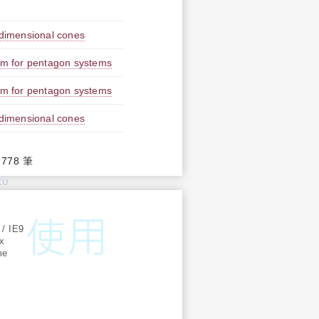
 dimensional cones
em for pentagon systems
em for pentagon systems
 dimensional cones
,778 筆
KU
:
 / IE9
ox
me