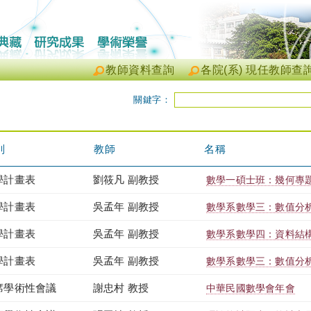
教師資料查詢
各院(系) 現任教師查
關鍵字：
別
教師
名稱
學計畫表
劉筱凡 副教授
數學一碩士班：幾何專題 T
學計畫表
吳孟年 副教授
數學系數學三：數值分析 T
學計畫表
吳孟年 副教授
數學系數學四：資料結構 T
學計畫表
吳孟年 副教授
數學系數學三：數值分析 T
席學術性會議
謝忠村 教授
中華民國數學會年會