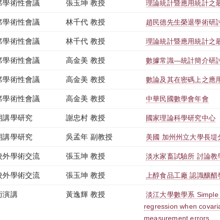
席學術性會議
張玉坤 教授
理論統計暨應用統計之
席學術性會議
林千代 教授
趙民德先生榮退學術研
席學術性會議
林千代 教授
理論統計暨應用統計之
席學術性會議
高金美 教授
數據常識—統計簡介研
席學術性會議
高金美 教授
數論及其在密碼上之應
席學術性會議
高金美 教授
中華民國數學會年會
期講學研究
謝忠村 教授
國家理論科學研究中心
期講學研究
吳孟年 副教授
美國 加州州立大學長堤
校外學術交流
張玉坤 教授
淡水家畜試驗所 討論教
校外學術交流
張玉坤 教授
上醇食品工廠 認識釀醋
術演講
黃逸輝 教授
淡江大學數學系 Simple esti
regression when covaria
measurement errors