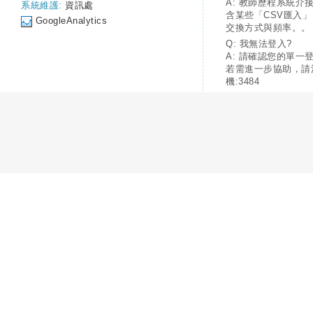
A: 教師歷程系統介
系統維護:
資訊處
含某些「CSV匯入
GoogleAnalytics
交換方式與頻率。。
Q: 我無法登入?
A: 請確認您的單一
若需進一步協助，請
機:3484