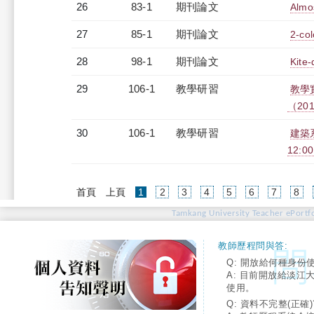
26
83-1
期刊論文
Almos
27
85-1
期刊論文
2-co
28
98-1
期刊論文
Kite-
29
106-1
教學研習
教學
（2017
30
106-1
教學研習
建築
12:00
(current)
首頁
上頁
1
2
3
4
5
6
7
8
Tamkang University Teacher ePortfo
教師歷程問與答:
Q: 開放給何種身份
A: 目前開放給淡江
使用。
Q: 資料不完整(正確)